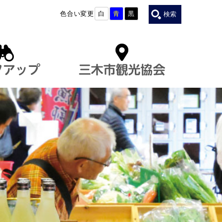
色合い変更
白
青
黒
検索