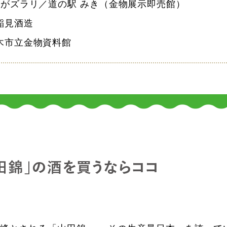
がズラリ／道の駅 みき（金物展示即売館）
稲見酒造
木市立金物資料館