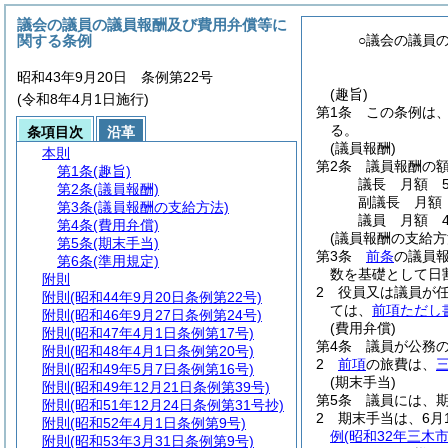
議会の議員の議員報酬及び費用弁償等に
関する条例
○議会の議員
昭和43年9月20日 条例第22号
(趣旨)
(令和8年4月1日施行)
第1条
この条例は
る。
条項目次
沿革
(議員報酬)
本則
第2条
議員報酬の
第1条
(趣旨)
議長 月額 55
第2条
(議員報酬)
副議長 月額 4
第3条
(議員報酬の支給方法)
議員 月額 42
第4条
(費用弁償)
(議員報酬の支給方
第5条
(期末手当)
第3条
前条
の議員
第6条
(準用規定)
数を基礎として日
附則
2
役員又は議員が
附則
(昭和44年9月20日条例第22号)
ては、
前項ただし
附則
(昭和46年9月27日条例第24号)
(費用弁償)
附則
(昭和47年4月1日条例第17号)
第4条
議員が公務
附則
(昭和48年4月1日条例第20号)
2
前項
の旅費は、
附則
(昭和49年5月7日条例第16号)
(期末手当)
附則
(昭和49年12月21日条例第39号)
第5条
議員には、
附則
(昭和51年12月24日条例第31号抄)
2
期末手当は、6月
附則
(昭和52年4月1日条例第9号)
例
(昭和32年三木
附則
(昭和53年3月31日条例第9号)