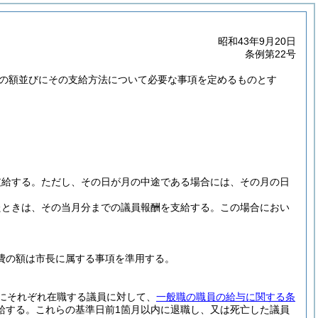
昭和43年9月20日
条例第22号
の額並びにその支給方法について必要な事項を定めるものとす
支給する。
ただし、その日が月の中途である場合には、その月の日
たときは、その当月分までの議員報酬を支給する。
この場合におい
費の額は市長に属する事項を準用する。
にそれぞれ在職する議員に対して、
一般職の職員の給与に関する条
給する。
これらの基準日前1箇月以内に退職し、又は死亡した議員