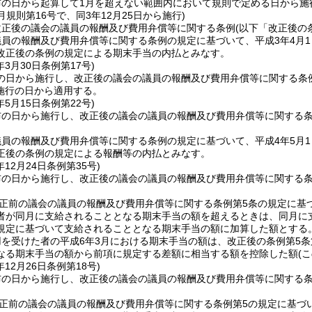
布の日から起算して1月を超えない範囲内において規則で定める日から施
2月規則第16号で、同3年12月25日から施行)
改正後の議会の議員の報酬及び費用弁償等に関する条例
(以下「改正後の
員の報酬及び費用弁償等に関する条例の規定に基づいて、平成3年4月
改正後の条例の規定による期末手当の内払とみなす。
年3月30日
条例第17号)
の日から施行し、改正後の議会の議員の報酬及び費用弁償等に関する条
施行の日から適用する。
年5月15日
条例第22号)
布の日から施行し、改正後の議会の議員の報酬及び費用弁償等に関する
員の報酬及び費用弁償等に関する条例の規定に基づいて、平成4年5月
正後の条例の規定による報酬等の内払とみなす。
年12月24日
条例第35号)
布の日から施行し、改正後の議会の議員の報酬及び費用弁償等に関する
改正前の議会の議員の報酬及び費用弁償等に関する条例第5条の規定に基
者が同月に支給されることとなる期末手当の額を超えるときは、同月に
規定に基づいて支給されることとなる期末手当の額に加算した額とする
を受けた者の平成6年3月における期末手当の額は、改正後の条例第5
なる期末手当の額から前項に規定する差額に相当する額を控除した額
(
年12月26日
条例第18号)
布の日から施行し、改正後の議会の議員の報酬及び費用弁償等に関する
改正前の議会の議員の報酬及び費用弁償等に関する条例第5の規定に基づ