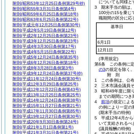
についても同様と
附則
(昭和53年12月25日条例第29号抄)
3
期末手当の額は
附則
(昭和55年3月31日条例第4号)
100分の15を乗
附則
(昭和59年6月25日条例第18号)
職期間の区分に応
附則
(昭和63年6月25日条例第22号)
附則
(平成元年12月25日条例第30号)
基準日
附則
(平成2年5月19日条例第12号)
附則
(平成2年12月25日条例第23号)
附則
(平成3年12月25日条例第23号)
6月1日
附則
(平成4年3月30日条例第17号)
12月1日
附則
(平成4年5月15日条例第22号)
附則
(平成5年12月24日条例第35号)
(準用規定)
附則
(平成6年12月26日条例第18号)
第6条
この条例に
附則
(平成8年3月28日条例第3号)
の3
の規定を除く。
附則
(平成9年12月24日条例第37号抄)
附
則
附則
(平成11年12月24日条例第30号)
1
この条例は、公布
附則
(平成12年3月29日条例第25号)
2
三木市議会議員
附則
(平成12年12月22日条例第43号)
3
昭和49年度に限
附則
(平成13年12月25日条例第25号)
までの期間につき
附則
(平成14年12月24日条例第38号)
4
前項
の規定によ
附則
(平成15年11月27日条例第21号)
の例により一定の
附則
(平成17年11月30日条例第85号)
(期末手当の特例)
附則
(平成19年12月27日条例第30号)
5
平成12年4月か
附則
(平成20年9月30日条例第24号)
いて支給されるべ
附則
(平成21年1月1日条例第1号)
(議員報酬の特例)
附則
(平成21年3月31日条例第21号)