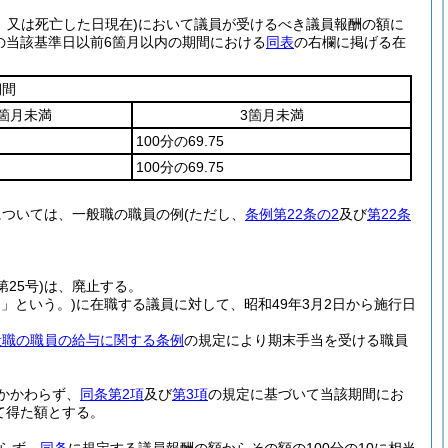
、又は死亡した日現在)
において議員が受けるべき議員報酬の額に
の当該基準日以前6箇月以内の期間における
同表
の右欄に掲げる在
期間
6箇月未満
3箇月未満
100分の69.75
100分の69.75
については、一般職の職員の例
(ただし、
条例第22条の2
及び
第22条
第25号)
は、廃止する。
日」という。)
に在職する議員に対して、昭和49年3月2日から施行日
般職の職員の給与に関する条例
の規定により期末手当を受ける職員
かかわらず、
同条第2項
及び
第3項
の規定に基づいて当該期間にお
て得た額とする。