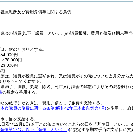
の議員報酬及び費用弁償等に関する条例
、議会の議員
(以下「議員」という。)
の議員報酬、費用弁償及び期末手当
額は、次のとおりとする。
4,000円
78,000円
3,000円
法)
報酬は、議員が役員に選挙され、又は議員がその職についた当月分から
割りをもって支給する。
任期満了、辞職、失職、除名、死亡又は議会の解散によりその職を離れ
書
の規定を準用する。
のため旅行したときは、費用弁償として旅費を支給する。
三木市職員の旅費に関する条例
(昭和42年三木市条例第7号)
を準用し、旅
期末手当を支給する。
1日及び12月1日
(以下この条においてこれらの日を「基準日」という。)
市条例第17号。以下「条例」という。)
に規定する期末手当の支給日に支