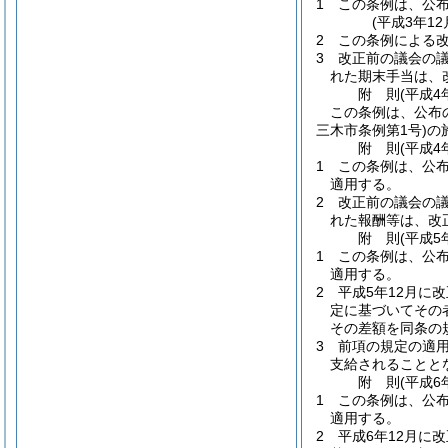
1
この条例は、公
(平成3年1
2
この条例による
3
改正前の議会の議
れた期末手当は、
附
則
(平成4
この条例は、公布
三木市条例第1号)
の
附
則
(平成4
1
この条例は、公
適用する。
2
改正前の議会の議
れた報酬等は、改
附
則
(平成5
1
この条例は、公
適用する。
2
平成5年12月に
定に基づいてその
その差額を同条の
3
前項の規定の適用
支給されることと
附
則
(平成6
1
この条例は、公
適用する。
2
平成6年12月に