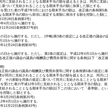
同月に支給されることとなる期末手当の額を超えるときは、同月に支給
に基づいて支給されることとなる期末手当の額に加算した額とする。
を受けた者の平成7年3月における期末手当の額は、改正後の条例第5
なる期末手当の額から前項に規定する差額に相当する額を控除した額
(
年3月28日
条例第3号)
8年4月1日から施行する。
年12月24日
条例第37号抄)
布の日から施行する。
ただし、
(中略)
第3条の規定による改正後の議会の
4月1日から施行する。
1年12月24日
条例第30号)
布の日から施行する。
ただし、第2条の規定は、平成12年4月1日から施
よる改正後の議会の議員の報酬及び費用弁償等に関する条例
(以下「改正
例)
に改正前の議会の議員の報酬及び費用弁償等に関する条例第5条の規定に
者が同月に支給されることとなる期末手当の額を超えるときは、同月に
ず、その差額を同条の規定に基づいて同月に支給されることとなる期末
を受けた者の平成12年3月に支給されることとなる期末手当の額は、改
支給されることとなる期末手当の額
(以下この項において「基準額」とい
を控除した額とする。
2年3月29日
条例第25号)
2年4月1日から施行する。
2年12月22日
条例第43号)