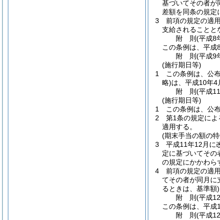
基づいてその者が
差額を同条の規定
3
前項の規定の適用
支給されることと
附
則
(平成8
この条例は、平成
附
則
(平成9
(施行期日等)
1
この条例は、公
略)
は、平成10年
附
則
(平成1
(施行期日等)
1
この条例は、公
2
第1条の規定に
適用する。
(期末手当の額の特
3
平成11年12月
定に基づいてその
の規定にかかわら
4
前項の規定の適用
てその者が同月に
るときは、基準額)
附
則
(平成1
この条例は、平成1
附
則
(平成1