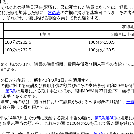
する。
、それぞれの基準日現在
(退職し、又は死亡した議員にあっては、退職し
じて得た額を加算した額に、
次の表
の左欄に掲げる基準日につき、その者
じ、それぞれ同欄に掲げる割合を乗じて得た額とする。
在職
6箇月
3箇月以上
100分の232.5
100分の139.5
100分の232.5
100分の139.5
定めるもののほか、議員の議員報酬、費用弁償及び期末手当の支給方法
)
による。
の日から施行し、昭和43年9月1日から適用する。
その他に対する報酬及び費用弁償の額並びにその支給条例
(昭和29年条例
り、
第5条
の規定による期末手当のほか、昭和49年4月27日
(以下「施行
期末手当を支給する。
る期末手当の額は、施行日において議員が受けるべき報酬の月額に、
一
割合を乗じて得た額とする。
ら平成14年3月までの間に支給する期末手当の額は、
第5条第3項
の規定に
き各期末手当の額から、これらの額に100分の10を乗じて得た額を減じ