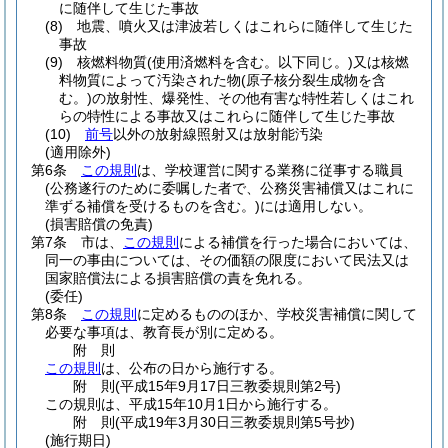
に随伴して生じた事故
(8)
地震、噴火又は津波若しくはこれらに随伴して生じた
事故
(9)
核燃料物質
(使用済燃料を含む。以下同じ。)
又は核燃
料物質によって汚染された物
(原子核分裂生成物を含
む。)
の放射性、爆発性、その他有害な特性若しくはこれ
らの特性による事故又はこれらに随伴して生じた事故
(10)
前号
以外の放射線照射又は放射能汚染
(適用除外)
第6条
この規則
は、学校運営に関する業務に従事する職員
(公務遂行のために委嘱した者で、公務災害補償又はこれに
準ずる補償を受けるものを含む。)
には適用しない。
(損害賠償の免責)
第7条
市は、
この規則
による補償を行った場合においては、
同一の事由については、その価額の限度において民法又は
国家賠償法による損害賠償の責を免れる。
(委任)
第8条
この規則
に定めるもののほか、学校災害補償に関して
必要な事項は、教育長が別に定める。
附
則
この規則
は、公布の日から施行する。
附
則
(平成15年9月17日
三教委規則第2号)
この規則は、平成15年10月1日から施行する。
附
則
(平成19年3月30日
三教委規則第5号抄)
(施行期日)