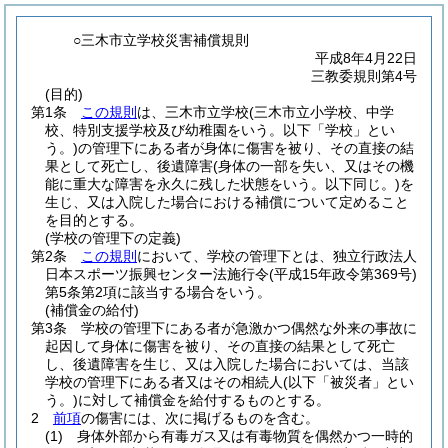
○三木市立学校災害補償規則
平成8年4月22日
三教委規則第4号
(目的)
第1条
この規則
は、三木市立学校
(三木市立小学校、中学
校、特別支援学校及び幼稚園をいう。以下「学校」とい
う。)
の管理下にある者が身体に傷害を被り、その直接の結
果として死亡し、後遺障害
(身体の一部を失い、又はその機
能に重大な障害を永久に残した状態をいう。以下同じ。)
を
生じ、又は入院した場合における補償について定めること
を目的とする。
(学校の管理下の定義)
第2条
この規則
において、学校の管理下とは、独立行政法人
日本スポーツ振興センター法施行令
(平成15年政令第369号)
第5条第2項に該当する場合をいう。
(補償金の給付)
第3条
学校の管理下にある者が急激かつ偶然な外来の事故に
起因して身体に傷害を被り、その直接の結果として死亡
し、後遺障害を生じ、又は入院した場合においては、当該
学校の管理下にある者又はその相続人
(以下「被災者」とい
う。)
に対して補償金を給付するものとする。
2
前項
の傷害には、次に掲げるものを含む。
(1)
身体外部から有毒ガス又は有毒物質を偶然かつ一時的