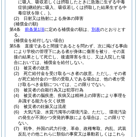
に吸入、吸収若しくは摂取したときに急激に生ずる中毒
症状
(継続的に吸入、吸収若しくは摂取した結果生ずる中
毒症状を除く。)
。
(2)
日射又は熱射による身体の障害
(補償金の額)
第4条
前条第1項
に定める補償金の額は、
別表
のとおりとす
る。
(補償金を給付しない場合)
第5条
直接であると間接であるとを問わず、次に掲げる事由
により学校の管理下にある者が身体に傷害を被り、その直
接の結果として死亡し、後遺障害を生じ、又は入院した場
合においては、補償金を給付しない。
(1)
被災者の故意
(2)
死亡給付金を受け取るべき者の故意。
ただし、その者
が死亡給付金の一部の受取人である場合は、他の者が受
け取るべき金額については、この限りでない。
(3)
被災者の自殺行為又は犯罪行為
(4)
被災者の脳疾患、疾病又は精神上の障害により事理を
弁識する能力を欠く状態
(5)
被災者の妊娠又は流産
(6)
大気汚染、水質汚濁等の環境汚染。
ただし、環境汚染
の発生が不測かつ突発的事故による場合は、この限りで
ない。
(7)
戦争、外国の武力行使、革命、政権奪取、内乱、武装
反乱その他これらに類似の事変又は暴動若しくはこれら