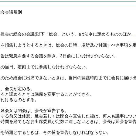
総会会議規則
委員会の総会の会議
(以下「総会」という。)
は法令に定めるもののほか、
会を招集しようとするときは、総会の日時、場所及び付議すべき事項を
公告は緊急を要する会議を除き、3日前にしなければならない。
集の当日、定刻までに参集しなければならない。
故のため総会に出席できないときは、当日の開議時刻までに会長に届け
は、会長が定める。
あると認めるときは議席を変更することができる。
を付けるものとする。
、延会又は閉会は、会長が宣告する。
告する前又は休憩、延会若しくは閉会を宣告した後は、何人も議事につ
の時間を経てもなお出席委員が定数に達しないときは、会長は延会を宣
件を議題とするときは、その旨を宣告しなければならない。