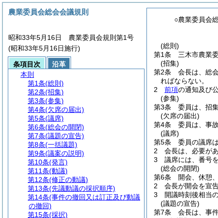
農業委員会総会会議規則
○農業委員会
昭和33年5月16日 農業委員会規則第1号
(総則)
(昭和33年5月16日施行)
第1条
三木市農業
(招集)
条項目次
沿革
第2条
会長は、総
本則
ればならない。
第1条
(総則)
2
前項
の通知及び
第2条
(招集)
(参集)
第3条
(参集)
第3条
委員は、招
第4条
(欠席の届出)
(欠席の届出)
第5条
(議席)
第4条
委員は、事
第6条
(総会の開閉)
(議席)
第7条
(議題の宣告)
第5条
委員の議席
第8条
(一括議題)
2
会長は、必要が
第9条
(議案の説明)
3
議席には、番号
第10条
(発言)
(総会の開閉)
第11条
(動議)
第6条
開会、休憩
第12条
(修正の動議)
2
会長が開会を宣
第13条
(先議動議の採択順序)
3
開議時刻後相当
第14条
(事件の撤回又は訂正及び動議
(議題の宣告)
の撤回)
第7条
会長は、事
第15条
(採択)