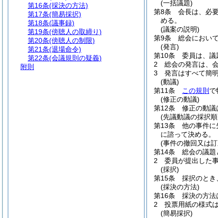
(一括議題)
第16条
(採決の方法)
第8条
会長は、必
第17条
(簡易採択)
める。
第18条
(議事録)
(議案の説明)
第19条
(傍聴人の取締り)
第9条
総会におい
第20条
(傍聴人の制限)
(発言)
第21条
(退場命令)
第10条
委員は、議
第22条
(会議規則の疑義)
2
総会の発言は、
附則
3
発言はすべて簡
(動議)
第11条
この規則
で
(修正の動議)
第12条
修正の動議
(先議動議の採択順
第13条
他の事件に
に諮って決める。
(事件の撤回又は訂
第14条
総会の議題
2
委員が提出した
(採択)
第15条
採択のとき
(採決の方法)
第16条
採決の方法
2
投票用紙の様式
(簡易採択)