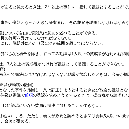
要があると認めるときは、2件以上の事件を一括して議題とすることがで
て事件が議題となったときは提案者は、その趣旨を説明しなければなら
題について自由に質疑又は意見を述べることができる。
会長の許可を受けてしなければならない。
明にし、議題外にわたり又はその範囲を超えてはならない。
特に定めた場合を除き、すべての動議は1人以上の賛成者がなければ議
は、3人以上の賛成者がなければ議題として審議することができない。
序)
先立って採決に付さなければならない動議が競合したときは、会長が採
正及び動議の撤回)
となった事件を撤回し、又は訂正しようとするとき及び総会の議題とな
事件及び動議で
前項
の承認を求めようとするときは、提出者から請求し
、現に議場にいない委員は採決に加わることができない。
は起立による。
ただし、会長が必要と認めるとき又は委員5人以上の要
は、会長が定める。