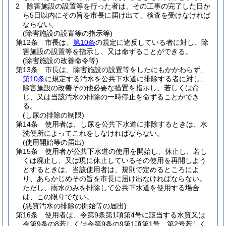
2
除害施設の設置等を行った者は、その工事の完了した日か
ら5日以内にその旨を市長に届け出て、検査を受けなければ
ならない。
(除害施設の設置等の指示等)
第12条
市長は、
第10条
の規定に違反している者に対し、除
害施設の設置等を指示し、又は命ずることができる。
(除害施設の改善命令等)
第13条
市長は、除害施設の設置等をしたにもかかわらず、
第10条
に規定する汚水を公共下水道に排除する者に対し、
除害施設の改善その他必要な措置を指示し、若しくは命
じ、又は当該汚水の排除の一時停止を命ずることができ
る。
(し尿の排除の制限)
第14条
使用者は、し尿を公共下水道に排除するときは、水
洗便所によってこれをしなければならない。
(使用開始等の届出)
第15条
使用者が公共下水道の使用を開始し、休止し、若し
くは廃止し、又は現に休止しているその使用を再開しよう
とするときは、当該使用者は、規則で定めるところによ
り、あらかじめその旨を市長に届け出なければならない。
ただし、雨水のみを排除して公共下水道を使用する場合
は、この限りでない。
(悪質汚水の排除の開始等の届出)
第16条
使用者は、令第9条第1項第4号に該当する水質又は
令第9条の8若しくは令第9条の9第1項第1号、第2号若しく