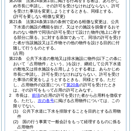
第20条
法第24条第1項に掲げる行為をする者は、あらかじ
め市長に申請し、その許可を受けなければならない。
許可
を受けた事項を変更しようとするときも、同様とする。
(許可を要しない軽微な変更)
第21条
法第24条第1項の条例で定める軽微な変更は、公共
下水道の施設の機能を妨げ、又はその施設を損傷するおそ
れのない物件で同項の許可を受けて設けた物件
(地上に存す
る部分に限る。)
に対する添加であって、同項の許可を受け
た者が当該施設又は工作物その他の物件を設ける目的に付
随して行うものとする。
(占用)
第22条
公共下水道の敷地又は排水施設に物件
(以下この条に
おいて「占用物件」という。)
を設け、継続して公共下水道
の敷地又は排水施設を占用しようとする者は、あらかじめ
市長に申請し、許可を受けなければならない。
許可を受け
た事項の変更をしようとするときも、同様とする。
ただ
し、占用物件の設置について
第20条
の許可を受けたとき
は、その許可をもって占用の許可とみなす。
2
市長は、
前項
の占用の許可を受けた者から占用料を徴収す
る。
ただし、
次の各号
に掲げる占用物件については、この
限りでない。
(1)
公共下水道に下水を排除することを目的とする占用物
件
(2)
国の行う事業で一般会計をもって経理するものに係る
占用物件