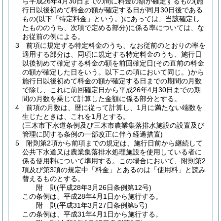
ら平成26年4月30日までの間に料金の額が確定するもの
(施
行日以後初めて料金の額が確定する日が同月30日後である
もの
(以下「特定料金」という。)
にあっては、当該確定し
たもののうち、次項で定める部分)
に係る率については、な
お従前の例による。
3
前項に規定する特定料金のうち、なお従前のとおりの率を
適用する部分は、同項に規定する特定料金のうち、施行日
以後初めて確定する料金の額を前回確定日
(その直前の料金
の額が確定した日をいう。以下この項において同じ。)
から
施行日以後初めて料金の額が確定する日までの期間の月数
で除し、これに前回確定日から平成26年4月30日までの期
間の月数を乗じて計算した金額に係る部分とする。
4
前項の月数は、暦に従って計算し、1月に満たない端数を
生じたときは、これを1月とする。
(三木市下水道条例及び三木市農業集落排水施設の設置及び
管理に関する条例の一部改正に伴う経過措置)
5
附則第2項から前項までの規定は、施行日前から継続して
公共下水道又は農業集落排水処理施設を使用している者に
係る使用料について準用する。
この場合において、附則第2
項及び第3項の規定中「料金」とあるのは「使用料」と読み
替えるものとする。
附
則
(平成28年3月26日
条例第12号)
この条例は、平成28年4月1日から施行する。
附
則
(平成31年3月27日
条例第5号)
この条例は、平成31年4月1日から施行する。