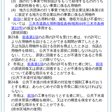
(3)
国の行う事業で特別会計をもって経理するもののうち
企業的性格を有しない事業に係る占用物件
(4)
地方公共団体の行う事業で地方公営企業法第2条第1項
に規定する地方公営企業以外の事業に係る占用物件
3
前項
に規定する占用料の額、減免、徴収方法及び不還付に
ついては、
三木市道路占用料徴収条例
(昭和44年三木市条例
第10号)
の規定を準用する。
(原状回復)
第23条
前条第1項
の占用の許可を受けた者は、その許可に
より占用物件を設けることができる期間が満了したとき、
又は当該占用物件を設ける目的を廃止したときは、当該占
用物件を除却し、公共下水道を原状に回復しなければなら
ない。
ただし、原状に回復することが不適当であると市長
が認めたときは、この限りでない。
2
市長は、
前条第1項
の占用の許可を受けた者に対し、
前項
の原状回復又は原状に回復することが不適当な場合の措置
について必要な指示をすることができる。
(公共下水道付近地の掘削)
第24条
公共下水道の排水管渠の付近地で掘削工事を行おう
とする者は、あらかじめその旨を市長に届け出なければな
らない。
2
市長は、
前項
の工事を行おうとする者に対し、公共下水道
の排水管渠の機能を維持し、又はその構造を保全するため
に必要な指示をすることができる。
(排水区域外の使用)