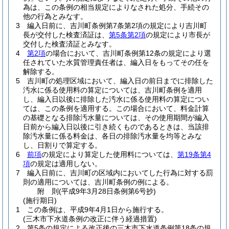
為は、この条例の相当規定によりなされた処分、手続その
他の行為とみなす。
3
編入日前に、吉川町条例第7条第2項の規定により吉川町
長が交付した検査済証は、
第5条第2項
の規定により市長が
交付した検査済証とみなす。
4
第2項
の場合において、吉川町条例第12条の規定により選
任されていた水質管理責任者は、編入日をもってその任を
解除する。
5
吉川町の処理区域において、編入日の前日までに排除した
汚水に係る使用料の算定については、吉川町条例を適用
し、編入日以後に排除した汚水に係る使用料の算定につい
ては、この条例を適用する。
この場合において、料金計算
の基礎となる排除汚水量については、その使用期間が編入
日前から編入日以後に引き続くものであるときは、当該排
除汚水量に係る料金は、各日の排除汚水量を均等とみな
し、日割りで算定する。
6
前項
の規定により算定した使用料については、
第19条第4
項
の規定は適用しない。
7
編入日前に、吉川町の区域内においてした行為に対する罰
則の適用については、吉川町条例の例による。
附
則
(平成9年3月28日
条例第6号抄)
(施行期日)
1
この条例は、平成9年4月1日から施行する。
(三木市下水道条例の改正に伴う経過措置)
2
第5条の規定による改正後の三木市下水道条例第18条の規