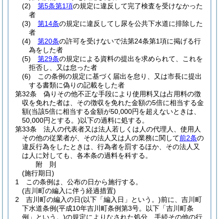
(2)
第5条第1項
の規定に違反して完了検査を受けなかった
者
(3)
第14条
の規定に違反してし尿を公共下水道に排除した
者
(4)
第20条
の許可を受けないで法第24条第1項に掲げる行
為をした者
(5)
第29条
の規定による資料の提出を求められて、これを
拒否し、又は怠った者
(6)
この条例の規定に基づく届出を怠り、又は市長に提出
する書類に偽りの記載をした者
第32条
偽りその他不正な手段により使用料又は占用料の徴
収を免れた者は、その徴収を免れた金額の5倍に相当する金
額
(当該5倍に相当する金額が50,000円を超えないときは、
50,000円とする。)
以下の過料に処する。
第33条
法人の代表者又は法人若しくは人の代理人、使用人
その他の従業者が、その法人又は人の業務に関して
前2条
の
違反行為をしたときは、行為者を罰するほか、その法人又
は人に対しても、各本条の過料を科する。
附
則
(施行期日)
1
この条例は、公布の日から施行する。
(吉川町の編入に伴う経過措置)
2
吉川町の編入の日
(以下「編入日」という。)
前に、吉川町
下水道条例
(平成10年吉川町条例第3号。以下「吉川町条
例」という。)
の規定によりなされた処分、手続その他の行