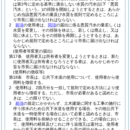
は第3号に定める基準に適合しない水質の汚水
(以下「悪質
汚水」という。)
の排除を開始しようとするときは、あらか
じめ当該悪質汚水の量及び水質を規則で定めるところによ
り市長に届け出なければならない。
2
前項
の使用者は、
同項
の届出に係る悪質汚水の量若しくは
水質を変更し、その排除を休止し、若しくは廃止し、又は
現に休止しているその排除を再開しようとするときは、あ
らかじめ規則で定めるところにより市長に届け出なければ
ならない。
(使用者等変更の届出)
第17条
使用者又は所有者を変更しようとするときは、新た
に使用者又は所有者となろうとする者は、あらかじめその
旨を市長に届け出なければならない。
(使用料の徴収等)
第18条
市長は、公共下水道の使用について、使用者から使
用料を徴収する。
2
使用料は、2箇月分を一括して規則で定める方法により使
用者から徴収する。
ただし、市長が必要があると認めたと
きは、この限りでない。
3
前項
の規定にかかわらず、土木建築に関する工事の施行に
伴う排水のため公共下水道を使用する場合、その他公共下
水道を一時使用する場合において必要と認めるときは、市
長は、使用料を前納させることができる。
この場合におい
て、使用料の精算及びこれに伴う追徴又は還付は、使用者
から公共下水道の使用を廃止した旨の届出があったとき、