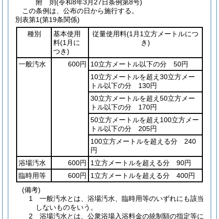
附
則
(令和8年3月27日
条例第8号)
この条例は、公布の日から施行する。
別表第1
(第19条関係)
種別
基本使用
従量使用料
(1月1立方メートルにつ
料
(1月に
き)
つき)
一般汚水
600円
10立方メートル以下の分 50円
10立方メートルを超え30立方メー
トル以下の分 130円
30立方メートルを超え50立方メー
トル以下の分 170円
50立方メートルを超え100立方メー
トル以下の分 205円
100立方メートルを超える分 240
円
浴場汚水
600円
1立方メートルを超える分 90円
臨時用等
600円
1立方メートルを超える分 400円
(備考)
1 一般汚水とは、浴場汚水、臨時用等のいずれにも該当
しないものをいう。
2 浴場汚水とは、公衆浴場入浴料金の統制額の指定等に