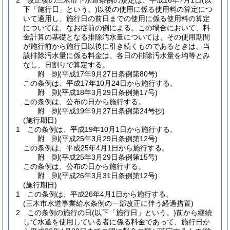
2
改正後の三木市下水道条例の規定は、平成16年7月1日
(以
下「施行日」という。)
以後の使用に係る使用料の算定につ
いて適用し、施行日の前日までの使用に係る使用料の算定
については、なお従前の例による。
この場合において、料
金計算の基礎となる排除汚水量については、その使用期間
が施行前から施行日以後に引き続くものであるときは、当
該排除汚水量に係る料金は、各日の排除汚水量を均等とみ
なし、日割りで算定する。
附
則
(平成17年9月27日
条例第80号)
この条例は、平成17年10月24日から施行する。
附
則
(平成18年3月29日
条例第17号)
この条例は、公布の日から施行する。
附
則
(平成19年9月27日
条例第24号抄)
(施行期日)
1
この条例は、平成19年10月1日から施行する。
附
則
(平成25年3月29日
条例第12号)
この条例は、平成25年4月1日から施行する。
附
則
(平成25年3月29日
条例第15号)
この条例は、公布の日から施行する。
附
則
(平成26年3月31日
条例第12号)
(施行期日)
1
この条例は、平成26年4月1日から施行する。
(三木市水道事業給水条例の一部改正に伴う経過措置)
2
この条例の施行の日
(以下「施行日」という。)
前から継続
して水道を使用している者に係る料金であって、施行日か