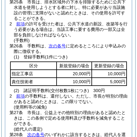
第25条
市長は、排水区域外の下水を排除するために公共下
水道を使用しようとする者に対し、特に必要があり当該施
設の管理に支障がないと認めたときは、その使用を許可す
ることができる。
2
前項
の許可を受けた者は、公共下水道の新設、改築等を行
う必要がある場合は、当該工事に要する費用の一部又は全
部を負担しなければならない。
(手数料)
第26条
手数料は、
次の各号
に定めるところにより申込みの
際に徴収する。
(1)
登録手数料
(1件につき)
区分
新規登録の場合
更新登録の場合
指定工事店
20,000円
10,000円
責任技術者
10,000円
5,000円
(2)
諸証明手数料
(交付枚数1枚につき)
300円
2
前項
の手数料は、還付しない。
ただし、市長が特別の理由
があると認めたときは、この限りでない。
(使用料等の減免)
第27条
市長は、公益上その他特別の理由があると認めたと
きは、この条例で定める使用料及び手数料を減免すること
ができる。
(総代人の選定)
第28条
次の各号
のいずれかに該当するときは、総代人を選