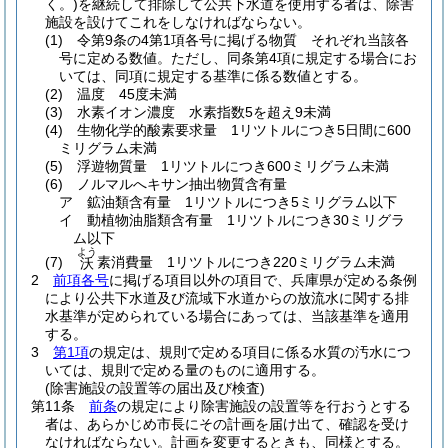
く。)
を継続して排除して公共下水道を使用する者は、除害
施設を設けてこれをしなければならない。
(1)
令第9条の4第1項各号に掲げる物質 それぞれ当該各
号に定める数値。
ただし、同条第4項に規定する場合にお
いては、同項に規定する基準に係る数値とする。
(2)
温度 45度未満
(3)
水素イオン濃度 水素指数5を超え9未満
(4)
生物化学的酸素要求量 1リツトルにつき5日間に600
ミリグラム未満
(5)
浮遊物質量 1リツトルにつき600ミリグラム未満
(6)
ノルマルへキサン抽出物質含有量
ア
鉱油類含有量 1リツトルにつき5ミリグラム以下
イ
動植物油脂類含有量 1リツトルにつき30ミリグラ
ム以下
よう
(7)
素消費量 1リツトルにつき220ミリグラム未満
沃
2
前項各号
に掲げる項目以外の項目で、兵庫県が定める条例
により公共下水道及び流域下水道からの放流水に関する排
水基準が定められている場合にあっては、当該基準を適用
する。
3
第1項
の規定は、規則で定める項目に係る水質の汚水につ
いては、規則で定める量のものに適用する。
(除害施設の設置等の届出及び検査)
第11条
前条
の規定により除害施設の設置等を行おうとする
者は、あらかじめ市長にその計画を届け出て、確認を受け
なければならない。
計画を変更するときも、同様とする。