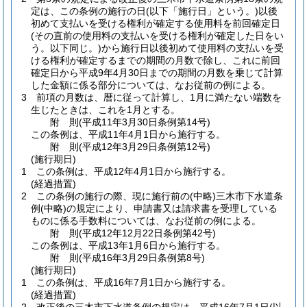
定は、この条例の施行の日
(以下「施行日」という。)
以後
初めて支払いを受ける権利が確定する使用料を前回確定日
(その直前の使用料の支払いを受ける権利が確定した日をい
う。以下同じ。)
から施行日以後初めて使用料の支払いを受
ける権利が確定するまでの期間の月数で除し、これに前回
確定日から平成9年4月30日までの期間の月数を乗じて計算
した金額に係る部分については、なお従前の例による。
3
前項の月数は、暦に従って計算し、1月に満たない端数を
生じたときは、これを1月とする。
附
則
(平成11年3月30日
条例第14号)
この条例は、平成11年4月1日から施行する。
附
則
(平成12年3月29日
条例第12号)
(施行期日)
1
この条例は、平成12年4月1日から施行する。
(経過措置)
2
この条例の施行の際、現に施行前の
(中略)
三木市下水道条
例
(中略)
の規定により、申請書又は請求書を受理している
ものに係る手数料については、なお従前の例による。
附
則
(平成12年12月22日
条例第42号)
この条例は、平成13年1月6日から施行する。
附
則
(平成16年3月29日
条例第8号)
(施行期日)
1
この条例は、平成16年7月1日から施行する。
(経過措置)