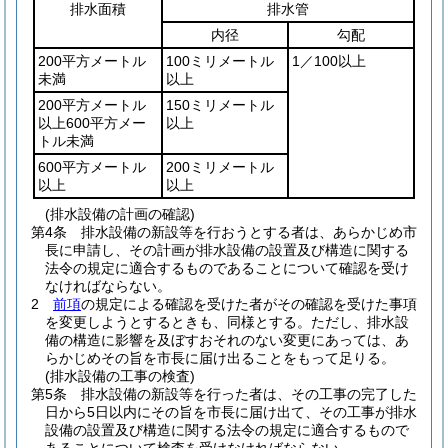
排水面積
排水管
内径
勾配
200平方メートル
100ミリメートル
1／100以上
未満
以上
200平方メートル
150ミリメートル
以上600平方メー
以上
トル未満
600平方メートル
200ミリメートル
以上
以上
(排水設備の計画の確認)
第4条
排水設備の新設等を行おうとする者は、あらかじめ市
長に申請し、その計画が排水設備の設置及び構造に関する
法令の規定に適合するものであることについて確認を受け
なければならない。
2
前項
の規定による確認を受けた者がその確認を受けた事項
を変更しようとするときも、同様とする。
ただし、排水設
備の構造に影響を及ぼすおそれのない変更にあっては、あ
らかじめその旨を市長に届け出ることをもって足りる。
(排水設備の工事の検査)
第5条
排水設備の新設等を行った者は、その工事の完了した
日から5日以内にその旨を市長に届け出て、その工事が排水
設備の設置及び構造に関する法令の規定に適合するもので