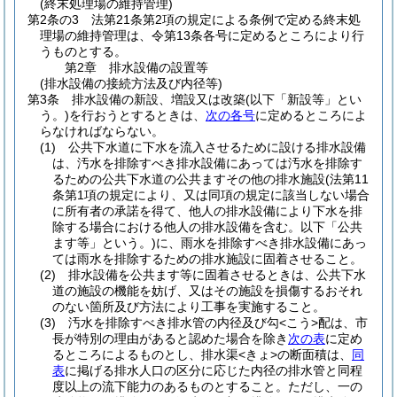
(終末処理場の維持管理)
第2条の3
法第21条第2項の規定による条例で定める終末処
理場の維持管理は、令第13条各号に定めるところにより行
うものとする。
第2章
排水設備の設置等
(排水設備の接続方法及び内径等)
第3条
排水設備の新設、増設又は改築
(以下「新設等」とい
う。)
を行おうとするときは、
次の各号
に定めるところによ
らなければならない。
(1)
公共下水道に下水を流入させるために設ける排水設備
は、汚水を排除すべき排水設備にあっては汚水を排除す
るための公共下水道の公共ますその他の排水施設
(法第11
条第1項の規定により、又は同項の規定に該当しない場合
に所有者の承諾を得て、他人の排水設備により下水を排
除する場合における他人の排水設備を含む。以下「公共
ます等」という。)
に、雨水を排除すべき排水設備にあっ
ては雨水を排除するための排水施設に固着させること。
(2)
排水設備を公共ます等に固着させるときは、公共下水
道の施設の機能を妨げ、又はその施設を損傷するおそれ
のない箇所及び方法により工事を実施すること。
(3)
汚水を排除すべき排水管の内径及び勾<こう>配は、市
長が特別の理由があると認めた場合を除き
次の表
に定め
るところによるものとし、排水渠<きょ>の断面積は、
同
表
に掲げる排水人口の区分に応じた内径の排水管と同程
度以上の流下能力のあるものとすること。
ただし、一の