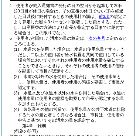
4
使用者が納入通知書の発行の日の翌日から起算して20日
(20日目が休日の場合は、その直後の休日でない日)
を経過
した日以後に納付するときの使用料の額は、
前3項
の規定に
より算定した額を3パーセント割増しした額とする。
ただ
し、口座振替の方法により市長が指定する日までに納付す
る場合は、この限りでない。
5
使用者が排除した汚水の量の算定は、
次の各号
に定めると
ころによる。
(1)
水道水を使用した場合は、水道の使用水量とする。
た
だし、二以上の使用者が給水装置を共同で使用している
場合等においてそれぞれの使用者の使用水量を確知する
ことができないときは、それぞれの使用者の使用の態様
を勘案して市長が認定する。
(2)
水道水以外の水を使用した場合は、その使用水量と
し、使用水量は、使用者の使用の態様を勘案して市長が
認定する。
(3)
水道水及び水道水以外の水を併用した場合は、水道の
使用水量に使用者の態様を勘案して市長が認定する水量
を加えたものとする。
(4)
製氷業その他の営業で、使用水量が公共下水道に排除
する汚水の量と著しく異なる場合は、市長は、使用者の
申告に基づいてその汚水の量を認定する。
第4章
雑則
(行為の許可)