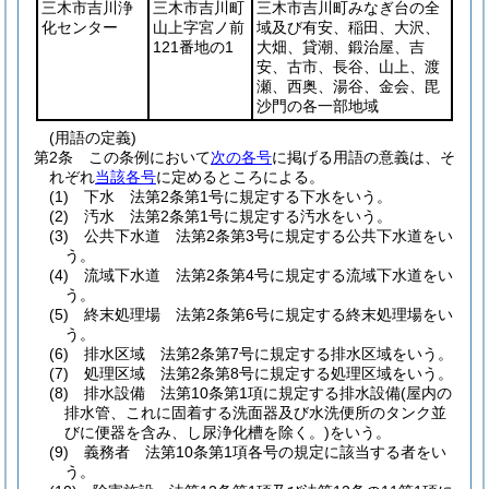
三木市吉川浄
三木市吉川町
三木市吉川町みなぎ台の全
化センター
山上字宮ノ前
域及び有安、稲田、大沢、
121番地の1
大畑、貸潮、鍛治屋、吉
安、古市、長谷、山上、渡
瀬、西奥、湯谷、金会、毘
沙門の各一部地域
(用語の定義)
第2条
この条例において
次の各号
に掲げる用語の意義は、そ
れぞれ
当該各号
に定めるところによる。
(1)
下水 法第2条第1号に規定する下水をいう。
(2)
汚水 法第2条第1号に規定する汚水をいう。
(3)
公共下水道 法第2条第3号に規定する公共下水道をい
う。
(4)
流域下水道 法第2条第4号に規定する流域下水道をい
う。
(5)
終末処理場 法第2条第6号に規定する終末処理場をい
う。
(6)
排水区域 法第2条第7号に規定する排水区域をいう。
(7)
処理区域 法第2条第8号に規定する処理区域をいう。
(8)
排水設備 法第10条第1項に規定する排水設備
(屋内の
排水管、これに固着する洗面器及び水洗便所のタンク並
びに便器を含み、し尿浄化槽を除く。)
をいう。
(9)
義務者 法第10条第1項各号の規定に該当する者をい
う。