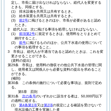
定し、市長に届け出なければならない。
総代人を変更する
ときも、同様とする。
(1)
排水設備を共用又は共有するとき。
(2)
給水装置を共用又は共有するとき。
(3)
前2号
に掲げるときのほか、市長が必要があると認め
たとき。
2
総代人は、次に掲げる事項を処理しなければならない。
(1)
前項第2号
に規定するときは、使用料をとりまとめて
納付すること。
(2)
前号
に掲げるもののほか、公共下水道の使用について
の事項を処理すること。
3
市長は、総代人が不適当であると認めたときは、これを変
更させることができる。
(資料の提出)
第29条
市長は、使用料の徴収その他公共下水道の管理に関
し、使用者又は関係人から必要な資料の提出を求めること
ができる。
(補則)
第30条
この条例の施行について必要な事項は、規則で定め
る。
第5章
罰則
第31条
次の各号
のいずれかに該当する者は、50,000円以下
の過料に処する。
(1)
第4条第1項
又は
第2項
の規定による確認を受けないで
排水設備の工事を実施した者