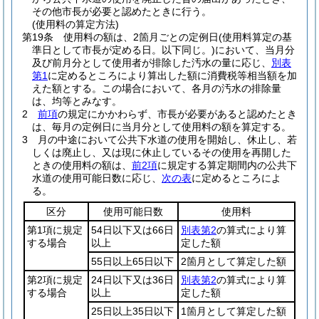
その他市長が必要と認めたときに行う。
(使用料の算定方法)
第19条
使用料の額は、2箇月ごとの定例日
(使用料算定の基
準日として市長が定める日。以下同じ。)
において、当月分
及び前月分として使用者が排除した汚水の量に応じ、
別表
第1
に定めるところにより算出した額に消費税等相当額を加
えた額とする。
この場合において、各月の汚水の排除量
は、均等とみなす。
2
前項
の規定にかかわらず、市長が必要があると認めたとき
は、毎月の定例日に当月分として使用料の額を算定する。
3
月の中途において公共下水道の使用を開始し、休止し、若
しくは廃止し、又は現に休止しているその使用を再開した
ときの使用料の額は、
前2項
に規定する算定期間内の公共下
水道の使用可能日数に応じ、
次の表
に定めるところによ
る。
区分
使用可能日数
使用料
第1項に規定
54日以下又は66日
別表第2
の算式により算
する場合
以上
定した額
55日以上65日以下
2箇月として算定した額
第2項に規定
24日以下又は36日
別表第2
の算式により算
する場合
以上
定した額
25日以上35日以下
1箇月として算定した額