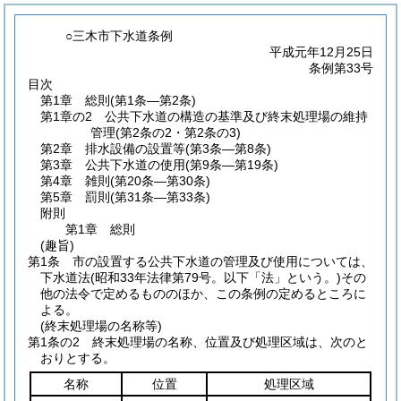
○三木市下水道条例
平成元年12月25日
条例第33号
目次
第1章
総則
(第1条―第2条)
第1章の2
公共下水道の構造の基準及び終末処理場の維持
管理
(第2条の2・第2条の3)
第2章
排水設備の設置等
(第3条―第8条)
第3章
公共下水道の使用
(第9条―第19条)
第4章
雑則
(第20条―第30条)
第5章
罰則
(第31条―第33条)
附則
第1章
総則
(趣旨)
第1条
市の設置する公共下水道の管理及び使用については、
下水道法
(昭和33年法律第79号。以下「法」という。)
その
他の法令で定めるもののほか、この条例の定めるところに
よる。
(終末処理場の名称等)
第1条の2
終末処理場の名称、位置及び処理区域は、次のと
おりとする。
名称
位置
処理区域