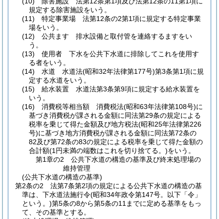
(10)
除害施設 法第12条第1項及び法第12条の11第1項に
規定する除害施設をいう。
(11)
特定事業場 法第12条の2第1項に規定する特定事業
場をいう。
(12)
公共ます 排水設備と取付管を連絡するますをい
う。
(13)
使用者 下水を公共下水道に排除してこれを使用す
る者をいう。
(14)
水道 水道法
(昭和32年法律第177号)
第3条第1項に規
定する水道をいう。
(15)
給水装置 水道法第3条第9項に規定する給水装置を
いう。
(16)
消費税等相当額 消費税法
(昭和63年法律第108号)
に
基づき消費税が課される金額に同法第29条の規定による
税率を乗じて得た金額及び地方税法
(昭和25年法律第226
号)
に基づき地方消費税が課される金額に同法第72条の
82及び第72条の83の規定による税率を乗じて得た金額の
合計額
(1円未満の端数はこれを切り捨てる。)
をいう。
第1章の2
公共下水道の構造の基準及び終末処理場の
維持管理
(公共下水道の構造の基準)
第2条の2
法第7条第2項の規定による公共下水道の構造の基
準は、下水道法施行令
(昭和34年政令第147号。以下「令」
という。)
第5条の8から第5条の11までに定める基準をもっ
て、その基準とする。