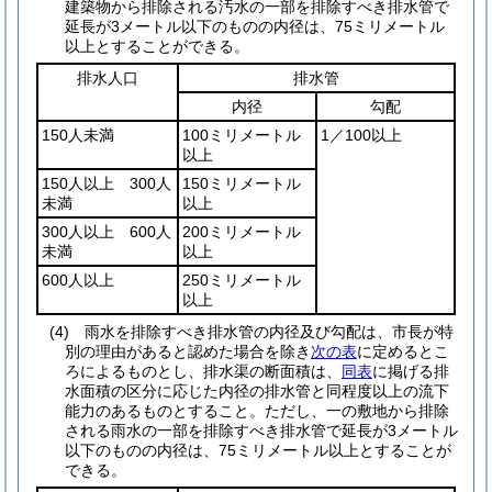
建築物から排除される汚水の一部を排除すべき排水管で
延長が3メートル以下のものの内径は、75ミリメートル
以上とすることができる。
排水人口
排水管
内径
勾配
150人未満
100ミリメートル
1／100以上
以上
150人以上 300人
150ミリメートル
未満
以上
300人以上 600人
200ミリメートル
未満
以上
600人以上
250ミリメートル
以上
(4)
雨水を排除すべき排水管の内径及び勾配は、市長が特
別の理由があると認めた場合を除き
次の表
に定めるとこ
ろによるものとし、排水渠の断面積は、
同表
に掲げる排
水面積の区分に応じた内径の排水管と同程度以上の流下
能力のあるものとすること。
ただし、一の敷地から排除
される雨水の一部を排除すべき排水管で延長が3メートル
以下のものの内径は、75ミリメートル以上とすることが
できる。