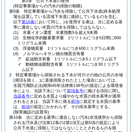
第3章
公共下水道の使用
(特定事業場からの汚水の排除の制限)
第9条
特定事業場から汚水を排除して公共下水道
(終末処理
場を設置している流域下水道に接続しているものを含む。
以下
第10条
において同じ。)
を使用する者は、次に定める基
準に適合しない水質の汚水を排除してはならない。
(1)
水素イオン濃度 水素指数5を超え9未満
(2)
生物化学的酸素要求量 1リツトルにつき5日間に600
ミリグラム未満
(3)
浮遊物質量 1リツトルにつき600ミリグラム未満
(4)
ノルマルへキサン抽出物質含有量
ア
鉱油類含有量 1リツトルにつき5ミリグラム以下
イ
動植物油脂類含有量 1リツトルにつき30ミリグラ
ム以下
2
特定事業場から排除される下水が河川その他の公共の水域
(湖沼を除く。)
に直接排除されたとした場合においては、
水質汚濁防止法
(昭和45年法律第138号)
の規定による環境省
令により、当該下水について
前項各号
に掲げる項目に関し
当該各号
に定める水質より緩やかな水質の排水基準が適用
されるときは、当該下水に係る
前項
に規定する水質の基準
は、
前項
の規定にかかわらず、その排水基準とする。
(除害施設の設置等)
第10条
次に定める基準に適合しない汚水
(水洗便所から排除
される汚水及び法第12条の2第1項又は第5項の規定により
公共下水道に排除してはならないこととされるものを除