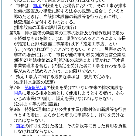
あることについて検査を受けなければならない。
2
市長は、
前項
の検査をした場合において、その工事が排水
設備の設置及び構造に関する法令の規定に適合していると
認めたときは、当該排水設備の新設等を行った者に対し、
検査済証を交付するものとする。
(排水設備の工事の設計及び施行)
第6条
排水設備の新設等の工事の設計及び施行
(規則で定め
る軽微なものを除く。)
は、規則で定めるところにより市長
が指定した排水設備工事業者
(以下「指定工事店」とい
う。)
でなければ行うことができない。
ただし、災害その他
非常の場合において、市長が他の市町村長
(地方公営企業法
(昭和27年法律第292号)
第7条の規定により置かれた下水道
事業管理者を含む。)
の指定を受けた者に工事を行わせる必
要があると認めるときは、この限りでない。
2
指定工事店に関する必要な事項は、規則で定める。
(在来排水施設の認定)
第7条
第5条第1項
の検査を受けていない在来の排水施設を
同条
に定める排水設備として使用しようとする者は、あら
かじめ市長に申請し、認定を受けなければならない。
(公共ます等の特別設置)
第8条
特別の理由により公共ます及び取付管の新設等を行お
うとする者は、あらかじめ市長に申請をし、許可を受けな
ければならない。
2
前項
の許可を受けた者は、その新設等に要した費用を負担
しなければならない。