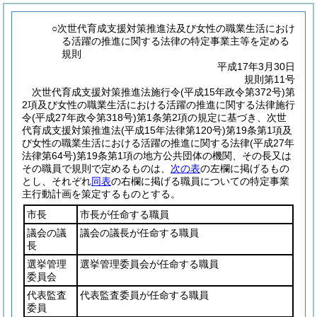
○次世代育成支援対策推進法及び女性の職業生活におけ
る活躍の推進に関する法律の特定事業主等を定める
規則
平成17年3月30日
規則第11号
次世代育成支援対策推進法施行令
(平成15年政令第372号)
第
2項及び女性の職業生活における活躍の推進に関する法律施行
令
(平成27年政令第318号)
第1条第2項の規定に基づき、次世
代育成支援対策推進法
(平成15年法律第120号)
第19条第1項及
び女性の職業生活における活躍の推進に関する法律
(平成27年
法律第64号)
第19条第1項の地方公共団体の機関、その長又は
その職員で規則で定めるものは、
次の表
の左欄に掲げるもの
とし、それぞれ
同表
の右欄に掲げる職員についての特定事業
主行動計画を策定するものとする。
市長
市長が任命する職員
議会の議
議会の議長が任命する職員
長
選挙管理
選挙管理委員会が任命する職員
委員会
代表監査
代表監査委員が任命する職員
委員