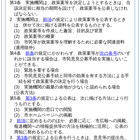
第3条
実施機関は、政策案等を決定しようとするときは、当
該決定前に相当の期間を設けて、政策案等を公表しなけれ
ばならない。
2
実施機関は、
前項
の規定により政策案等を公表するとき
は、併せて次に掲げる資料を公表するものとする。
(1)
政策案等を作成した趣旨、目的及び背景
(2)
政策案等の概要
(3)
市民等が政策案等を理解するために必要な関連資料
(適用除外)
第4条
前条
の規定にかかわらず、政策案等が
次の各号
のいず
れかに該当する場合は、市民意見公募手続を実施しないこ
とができる。
(1)
緊急を要する場合
(2)
市民意見公募手続と同等の効果を有する方法による手
続を経て政策案等の決定を行う場合
(3)
実施機関の裁量の余地が少ないと認められる場合
(公表方法)
第5条
第3条
の規定による公表は、次に掲げる方法により行
うものとする。
(1)
実施機関の窓口での閲覧
(2)
市ホームページへの掲載
2
前項
に定めるもののほか、必要に応じ、市広報への掲載、
報道機関への情報提供等の方法を積極的に活用し、公表の
周知に努めるものとする。
3
第3条
の規定による公表を行うときは、意見等の提出先、