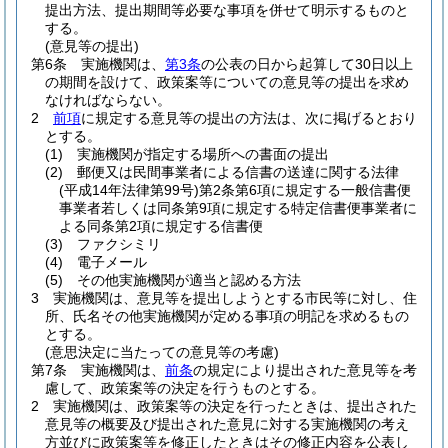
提出方法、提出期間等必要な事項を併せて明示するものと
する。
(意見等の提出)
第6条
実施機関は、
第3条
の公表の日から起算して30日以上
の期間を設けて、政策案等についての意見等の提出を求め
なければならない。
2
前項
に規定する意見等の提出の方法は、次に掲げるとおり
とする。
(1)
実施機関が指定する場所への書面の提出
(2)
郵便又は民間事業者による信書の送達に関する法律
(平成14年法律第99号)
第2条第6項に規定する一般信書便
事業者若しくは同条第9項に規定する特定信書便事業者に
よる同条第2項に規定する信書便
(3)
ファクシミリ
(4)
電子メール
(5)
その他実施機関が適当と認める方法
3
実施機関は、意見等を提出しようとする市民等に対し、住
所、氏名その他実施機関が定める事項の明記を求めるもの
とする。
(意思決定に当たっての意見等の考慮)
第7条
実施機関は、
前条
の規定により提出された意見等を考
慮して、政策案等の決定を行うものとする。
2
実施機関は、政策案等の決定を行ったときは、提出された
意見等の概要及び提出された意見に対する実施機関の考え
方並びに政策案等を修正したときはその修正内容を公表し