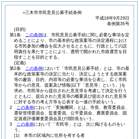
○三木市市民意見公募手続条例
平成18年9月29日
条例第35号
(目的)
第1条
この条例
は、市民意見公募手続に関し必要な事項を定
めることにより、市の基本的な政策案等の決定過程におけ
る市民参加の機会を拡大させるとともに、行政としての説
明責任を果たすことにより、透明で開かれた市政運営を目
指すことを目的とする。
(定義)
第2条
この条例
において「市民意見公募手続」とは、市の基
本的な政策案等の決定に当たり、決定しようとする政策案
等の趣旨、目的、内容等の必要な事項を公表し、広く市民
等からの意見、提案及び情報
(以下「意見等」という。)
を
求め、市民等から提出された意見等を考慮して決定を行う
とともに、提出された意見等の概要及び提出された意見等
に対する市の考え方等を公表する一連の手続をいう。
2
この条例
において「実施機関」とは、市長、教育委員会、
選挙管理委員会、監査委員、公平委員会、農業委員会、固
定資産評価審査委員会及び消防長をいう。
3
この条例
において「市民等」とは、次に掲げるものをい
う。
(1)
本市の区域内に住所を有する者