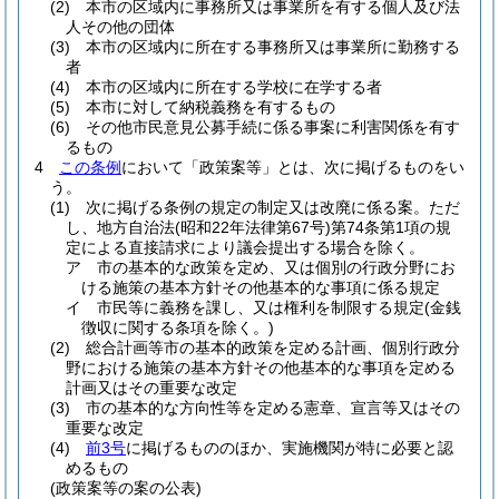
(2)
本市の区域内に事務所又は事業所を有する個人及び法
人その他の団体
(3)
本市の区域内に所在する事務所又は事業所に勤務する
者
(4)
本市の区域内に所在する学校に在学する者
(5)
本市に対して納税義務を有するもの
(6)
その他市民意見公募手続に係る事案に利害関係を有す
るもの
4
この条例
において「政策案等」とは、次に掲げるものをい
う。
(1)
次に掲げる条例の規定の制定又は改廃に係る案。
ただ
し、地方自治法
(昭和22年法律第67号)
第74条第1項の規
定による直接請求により議会提出する場合を除く。
ア
市の基本的な政策を定め、又は個別の行政分野にお
ける施策の基本方針その他基本的な事項に係る規定
イ
市民等に義務を課し、又は権利を制限する規定
(金銭
徴収に関する条項を除く。)
(2)
総合計画等市の基本的政策を定める計画、個別行政分
野における施策の基本方針その他基本的な事項を定める
計画又はその重要な改定
(3)
市の基本的な方向性等を定める憲章、宣言等又はその
重要な改定
(4)
前3号
に掲げるもののほか、実施機関が特に必要と認
めるもの
(政策案等の案の公表)