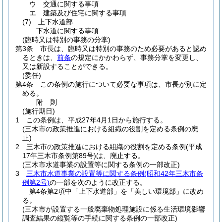
ウ
交通に関する事項
エ
建築及び住宅に関する事項
(7)
上下水道部
下水道に関する事項
(臨時又は特別の事務の分掌)
第3条
市長は、臨時又は特別の事務のため必要があると認め
るときは、
前条
の規定にかかわらず、事務分掌を変更し、
又は新設することができる。
(委任)
第4条
この条例の施行について必要な事項は、市長が別に定
める。
附
則
(施行期日)
1
この条例は、平成27年4月1日から施行する。
(三木市の政策推進における組織の役割を定める条例の廃
止)
2
三木市の政策推進における組織の役割を定める条例
(平成
17年三木市条例第89号)
は、廃止する。
(三木市水道事業の設置等に関する条例の一部改正)
3
三木市水道事業の設置等に関する条例
(昭和42年三木市条
例第2号)
の一部を次のように改正する。
第4条第2項中「上下水道部」を「美しい環境部」に改め
る。
(三木市が設置する一般廃棄物処理施設に係る生活環境影響
調査結果の縦覧等の手続に関する条例の一部改正)