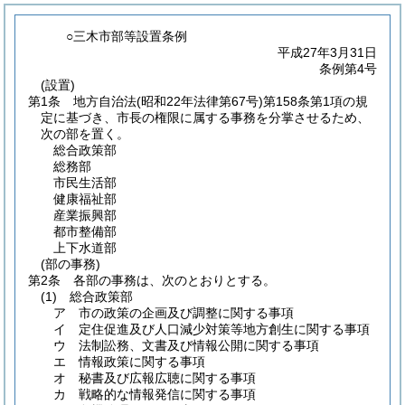
○三木市部等設置条例
平成27年3月31日
条例第4号
(設置)
第1条
地方自治法
(昭和22年法律第67号)
第158条第1項の規
定に基づき、市長の権限に属する事務を分掌させるため、
次の部を置く。
総合政策部
総務部
市民生活部
健康福祉部
産業振興部
都市整備部
上下水道部
(部の事務)
第2条
各部の事務は、次のとおりとする。
(1)
総合政策部
ア
市の政策の企画及び調整に関する事項
イ
定住促進及び人口減少対策等地方創生に関する事項
ウ
法制訟務、文書及び情報公開に関する事項
エ
情報政策に関する事項
オ
秘書及び広報広聴に関する事項
カ
戦略的な情報発信に関する事項