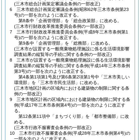
(三木市総合計画策定審議会条例の一部改正)
6
三木市総合計画策定審議会条例
(昭和62年三木市条例第23
号)
の一部を次のように改正する。
第8条中「企画管理部」を「総合政策部」に改める。
(三木市行財政改革推進委員会条例の一部改正)
7
三木市行財政改革推進委員会条例
(平成8年三木市条例第1
号)
の一部を次のように改正する。
第9条中「企画管理部」を「総務部」に改める。
(三木市が設置する一般廃棄物処理施設に係る生活環境影響
調査結果の縦覧等の手続に関する条例の一部改正)
8
三木市が設置する一般廃棄物処理施設に係る生活環境影響
調査結果の縦覧等の手続に関する条例
(平成14年三木市条例
第3号)
の一部を次のように改正する。
第4条第1項第1号及び第6条第2項第1号中「三木市美しい
環境部」を「三木市市民生活部」に改める。
(三木市地区計画の区域内における建築物の制限に関する条
例の一部改正)
9
三木市地区計画の区域内における建築物の制限に関する条
例
(平成17年三木市条例第4号)
の一部を次のように改正す
る。
第12条第11項中「まちづくり部」を「都市整備部」に改
める。
(三木市行政不服審査会条例の一部改正)
10
三木市行政不服審査会条例
(平成28年三木市条例第4号)
の
一部を次のように改正する。