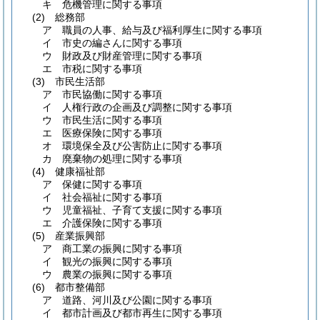
キ
危機管理に関する事項
(2)
総務部
ア
職員の人事、給与及び福利厚生に関する事項
イ
市史の編さんに関する事項
ウ
財政及び財産管理に関する事項
エ
市税に関する事項
(3)
市民生活部
ア
市民協働に関する事項
イ
人権行政の企画及び調整に関する事項
ウ
市民生活に関する事項
エ
医療保険に関する事項
オ
環境保全及び公害防止に関する事項
カ
廃棄物の処理に関する事項
(4)
健康福祉部
ア
保健に関する事項
イ
社会福祉に関する事項
ウ
児童福祉、子育て支援に関する事項
エ
介護保険に関する事項
(5)
産業振興部
ア
商工業の振興に関する事項
イ
観光の振興に関する事項
ウ
農業の振興に関する事項
(6)
都市整備部
ア
道路、河川及び公園に関する事項
イ
都市計画及び都市再生に関する事項