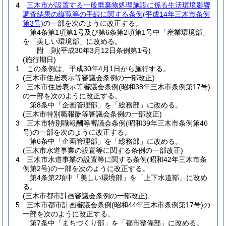
4
三木市が設置する一般廃棄物処理施設に係る生活環境影響
調査結果の縦覧等の手続に関する条例
(平成14年三木市条例
第3号)
の一部を次のように改正する。
第4条第1項第1号及び第6条第2項第1号中「産業環境部」
を「美しい環境部」に改める。
附
則
(平成30年3月12日
条例第1号)
(施行期日)
1
この条例は、平成30年4月1日から施行する。
(三木市住居表示等審議会条例の一部改正)
2
三木市住居表示等審議会条例
(昭和38年三木市条例第17号)
の一部を次のように改正する。
第8条中「企画管理部」を「総務部」に改める。
(三木市特別職報酬等審議会条例の一部改正)
3
三木市特別職報酬等審議会条例
(昭和39年三木市条例第46
号)
の一部を次のように改正する。
第6条中「企画管理部」を「総務部」に改める。
(三木市水道事業の設置等に関する条例の一部改正)
4
三木市水道事業の設置等に関する条例
(昭和42年三木市条
例第2号)
の一部を次のように改正する。
第4条第2項中「美しい環境部」を「上下水道部」に改め
る。
(三木市都市計画審議会条例の一部改正)
5
三木市都市計画審議会条例
(昭和44年三木市条例第17号)
の
一部を次のように改正する。
第7条中「まちづくり部」を「都市整備部」に改める。