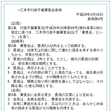
○三木市行政不服審査会条例
平成28年3月26日
条例第4号
(設置)
第1条
行政不服審査法
(平成26年法律第68号)
第81条第1項の
規定に基づき、三木市行政不服審査会
(以下「審査会」とい
う。)
を置く。
(組織等)
第2条
審査会は、委員5人以内をもって組織する。
2
委員は、法律又は行政に関して優れた識見を有する者のう
ちから、市長が任命する。
3
委員の任期は、2年とする。
ただし、補欠の委員の任期
は、前任者の残任期間とする。
4
委員は、再任されることができる。
5
委員は、その任期が満了した場合であっても、後任者が任
命されるまでの間は、その職務を行うものとする。
6
委員は、職務上知り得た秘密を漏らしてはならない。
その
職を退いた後も同様とする。
(会長)
第3条
審査会に会長を置き、委員の互選により定める。
2
会長は、会務を総理し、審査会を代表する。
3
会長に事故があるとき、又は欠けたときは、あらかじめ会
長の指名する委員がその職務を代理する。