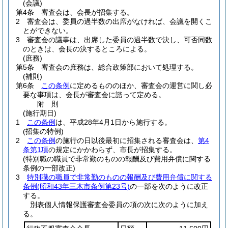
(会議)
第4条
審査会は、会長が招集する。
2
審査会は、委員の過半数の出席がなければ、会議を開くこ
とができない。
3
審査会の議事は、出席した委員の過半数で決し、可否同数
のときは、会長の決するところによる。
(庶務)
第5条
審査会の庶務は、総合政策部において処理する。
(補則)
第6条
この条例
に定めるもののほか、審査会の運営に関し必
要な事項は、会長が審査会に諮って定める。
附
則
(施行期日)
1
この条例
は、平成28年4月1日から施行する。
(招集の特例)
2
この条例
の施行の日以後最初に招集される審査会は、
第4
条第1項
の規定にかかわらず、市長が招集する。
(特別職の職員で非常勤のものの報酬及び費用弁償に関する
条例の一部改正)
3
特別職の職員で非常勤のものの報酬及び費用弁償に関する
条例
(昭和43年三木市条例第23号)
の一部を次のように改正
する。
別表個人情報保護審査会委員の項の次に次のように加え
る。