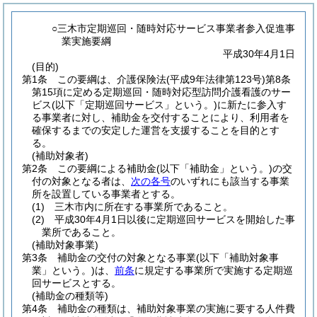
○三木市定期巡回・随時対応サービス事業者参入促進事
業実施要綱
平成30年4月1日
(目的)
第1条
この要綱は、介護保険法
(平成9年法律第123号)
第8条
第15項に定める定期巡回・随時対応型訪問介護看護のサー
ビス
(以下「定期巡回サービス」という。)
に新たに参入す
る事業者に対し、補助金を交付することにより、利用者を
確保するまでの安定した運営を支援することを目的とす
る。
(補助対象者)
第2条
この要綱による補助金
(以下「補助金」という。)
の交
付の対象となる者は、
次の各号
のいずれにも該当する事業
所を設置している事業者とする。
(1)
三木市内に所在する事業所であること。
(2)
平成30年4月1日以後に定期巡回サービスを開始した事
業所であること。
(補助対象事業)
第3条
補助金の交付の対象となる事業
(以下「補助対象事
業」という。)
は、
前条
に規定する事業所で実施する定期巡
回サービスとする。
(補助金の種類等)
第4条
補助金の種類は、補助対象事業の実施に要する人件費