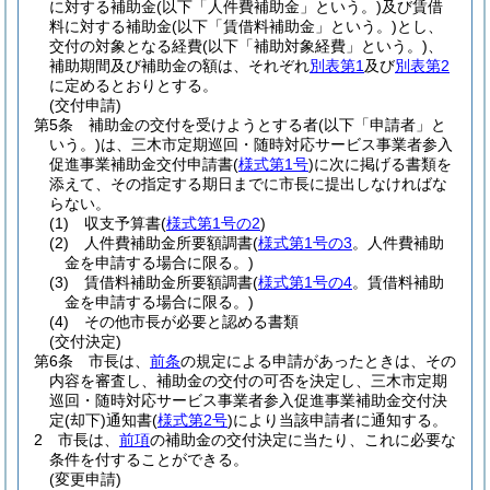
に対する補助金
(以下「人件費補助金」という。)
及び賃借
料に対する補助金
(以下「賃借料補助金」という。)
とし、
交付の対象となる経費
(以下「補助対象経費」という。)
、
補助期間及び補助金の額は、それぞれ
別表第1
及び
別表第2
に定めるとおりとする。
(交付申請)
第5条
補助金の交付を受けようとする者
(以下「申請者」と
いう。)
は、三木市定期巡回・随時対応サービス事業者参入
促進事業補助金交付申請書
(
様式第1号
)
に次に掲げる書類を
添えて、その指定する期日までに市長に提出しなければな
らない。
(1)
収支予算書
(
様式第1号の2
)
(2)
人件費補助金所要額調書
(
様式第1号の3
。人件費補助
金を申請する場合に限る。)
(3)
賃借料補助金所要額調書
(
様式第1号の4
。賃借料補助
金を申請する場合に限る。)
(4)
その他市長が必要と認める書類
(交付決定)
第6条
市長は、
前条
の規定による申請があったときは、その
内容を審査し、補助金の交付の可否を決定し、三木市定期
巡回・随時対応サービス事業者参入促進事業補助金交付決
定
(却下)
通知書
(
様式第2号
)
により当該申請者に通知する。
2
市長は、
前項
の補助金の交付決定に当たり、これに必要な
条件を付することができる。
(変更申請)