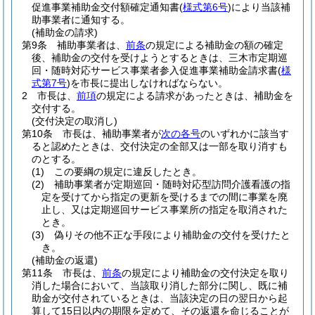
促進事業補助金交付額確定通知書
(
様式第6号
)
により当該補
助事業者に通知する。
(補助金の請求)
第9条
補助事業者は、
前条
の規定による補助金の額の確定
後、補助金の交付を受けようとするときは、三木市定期巡
回・随時対応サービス事業者参入促進事業補助金請求書
(
様
式第7号
)
を市長に提出しなければならない。
2
市長は、
前項
の規定による請求があったときは、補助金を
交付する。
(交付決定の取消し)
第10条
市長は、補助事業者が
次の各号
のいずれかに該当す
ると認めたときは、交付決定の全部又は一部を取り消すも
のとする。
(1)
この要綱の規定に違反したとき。
(2)
補助事業者が定期巡回・随時対応型訪問介護看護の指
定を受けてから指定の更新を受けるまでの間に事業を廃
止し、又は定期巡回サービス事業所の指定を取消された
とき。
(3)
偽りその他不正な手段により補助金の交付を受けたと
き。
(補助金の返還)
第11条
市長は、
前条
の規定により補助金の交付決定を取り
消した場合において、当該取り消した部分に関し、既に補
助金が交付されているときは、当該決定の日の翌日から起
算して15日以内の期限を定めて、その返還を命じることが