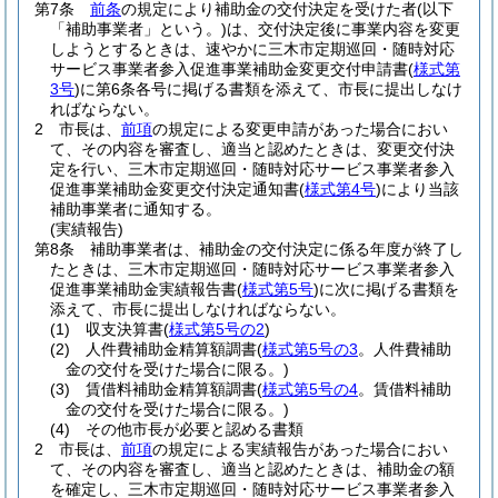
第7条
前条
の規定により補助金の交付決定を受けた者
(以下
「補助事業者」という。)
は、交付決定後に事業内容を変更
しようとするときは、速やかに三木市定期巡回・随時対応
サービス事業者参入促進事業補助金変更交付申請書
(
様式第
3号
)
に第6条各号に掲げる書類を添えて、市長に提出しなけ
ればならない。
2
市長は、
前項
の規定による変更申請があった場合におい
て、その内容を審査し、適当と認めたときは、変更交付決
定を行い、三木市定期巡回・随時対応サービス事業者参入
促進事業補助金変更交付決定通知書
(
様式第4号
)
により当該
補助事業者に通知する。
(実績報告)
第8条
補助事業者は、補助金の交付決定に係る年度が終了し
たときは、三木市定期巡回・随時対応サービス事業者参入
促進事業補助金実績報告書
(
様式第5号
)
に次に掲げる書類を
添えて、市長に提出しなければならない。
(1)
収支決算書
(
様式第5号の2
)
(2)
人件費補助金精算額調書
(
様式第5号の3
。人件費補助
金の交付を受けた場合に限る。)
(3)
賃借料補助金精算額調書
(
様式第5号の4
。賃借料補助
金の交付を受けた場合に限る。)
(4)
その他市長が必要と認める書類
2
市長は、
前項
の規定による実績報告があった場合におい
て、その内容を審査し、適当と認めたときは、補助金の額
を確定し、三木市定期巡回・随時対応サービス事業者参入