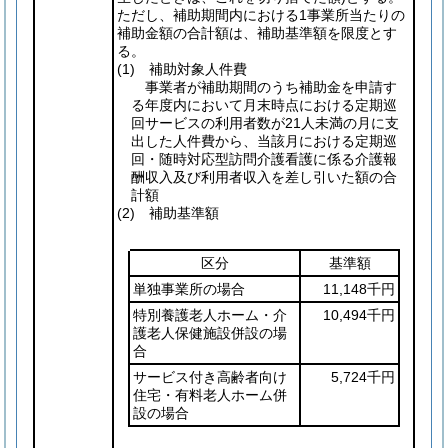
ただし、補助期間内における1事業所当たりの
補助金額の合計額は、補助基準額を限度とす
る。
(1)
補助対象人件費
事業者が補助期間のうち補助金を申請す
る年度内において月末時点における定期巡
回サービスの利用者数が21人未満の月に支
出した人件費から、当該月における定期巡
回・随時対応型訪問介護看護に係る介護報
酬収入及び利用者収入を差し引いた額の合
計額
(2)
補助基準額
区分
基準額
単独事業所の場合
11,148千円
特別養護老人ホーム・介
10,494千円
護老人保健施設併設の場
合
サービス付き高齢者向け
5,724千円
住宅・有料老人ホーム併
設の場合