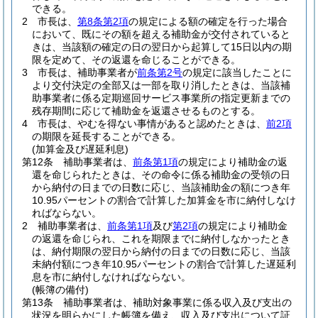
できる。
2
市長は、
第8条第2項
の規定による額の確定を行った場合
において、既にその額を超える補助金が交付されていると
きは、当該額の確定の日の翌日から起算して15日以内の期
限を定めて、その返還を命じることができる。
3
市長は、補助事業者が
前条第2号
の規定に該当したことに
より交付決定の全部又は一部を取り消したときは、当該補
助事業者に係る定期巡回サービス事業所の指定更新までの
残存期間に応じて補助金を返還させるものとする。
4
市長は、やむを得ない事情があると認めたときは、
前2項
の期限を延長することができる。
(加算金及び遅延利息)
第12条
補助事業者は、
前条第1項
の規定により補助金の返
還を命じられたときは、その命令に係る補助金の受領の日
から納付の日までの日数に応じ、当該補助金の額につき年
10.95パーセントの割合で計算した加算金を市に納付しなけ
ればならない。
2
補助事業者は、
前条第1項
及び
第2項
の規定により補助金
の返還を命じられ、これを期限までに納付しなかったとき
は、納付期限の翌日から納付の日までの日数に応じ、当該
未納付額につき年10.95パーセントの割合で計算した遅延利
息を市に納付しなければならない。
(帳簿の備付)
第13条
補助事業者は、補助対象事業に係る収入及び支出の
状況を明らかにした帳簿を備え、収入及び支出について証