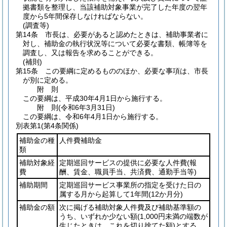
拠書類を整理し、当該補助対象事業が完了した年度の翌年
度から5年間保存しなければならない。
(調査等)
第14条
市長は、必要があると認めたときは、補助事業者に
対し、補助金の執行状況等について必要な書類、帳簿等を
調査し、又は報告を求めることができる。
(補則)
第15条
この要綱に定めるもののほか、必要な事項は、市長
が別に定める。
附
則
この要綱は、平成30年4月1日から施行する。
附
則
(令和6年3月31日
)
この要綱は、令和6年4月1日から施行する。
別表第1
(第4条関係)
補助金の種
人件費補助金
類
補助対象経
定期巡回サービスの提供に必要な人件費
(報
費
酬、賃金、職員手当、共済費、通勤手当等)
補助期間
定期巡回サービス事業所の指定を受けた日の
属する月から起算して1年間
(12か月分)
補助金の額
次に掲げる補助対象人件費及び補助基準額の
うち、いずれか少ない額
(1,000円未満の端数が
生じたときは、これを切り捨てた額)
とする。