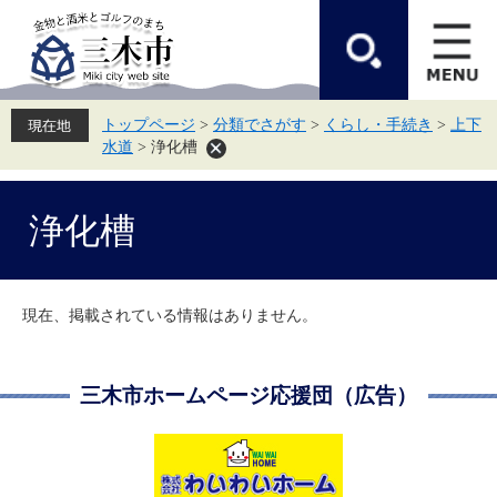
ペ
メ
ー
ニ
ジ
ュ
の
ー
先
を
頭
飛
トップページ
>
分類でさがす
>
くらし・手続き
>
上下
で
ば
水道
>
浄化槽
す。
し
て
本
本
文
浄化槽
文
へ
現在、掲載されている情報はありません。
三木市ホームページ応援団（広告）