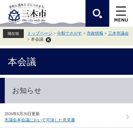
ペ
メ
ー
ニ
ジ
ュ
の
ー
先
を
頭
飛
トップページ
>
分類でさがす
>
市政情報
>
三木市議会
で
ば
>
本会議
す。
し
て
本
本
文
本会議
文
へ
お知らせ
2026年6月26日更新
市議会本会議において可決した意見書