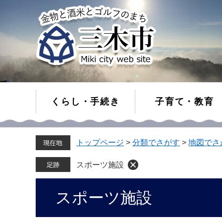
くらし・手続き
子育て・教育
ペ
メ
トップページ
>
分類でさがす
>
地図でさ
ー
ニ
ジ
ュ
の
ー
スポーツ施設
先
を
頭
飛
本
スポーツ施設
で
ば
文
す。
し
て