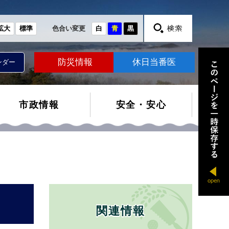
拡大
標準
色合い変更
白
青
黒
防災情報
休日当番医
ンダー
市政情報
安全・安心
関連情報