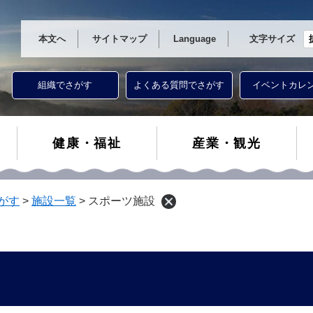
本文へ
サイトマップ
Language
文字サイズ
組織でさがす
よくある質問でさがす
イベントカレ
健康・福祉
産業・観光
がす
>
施設一覧
>
スポーツ施設