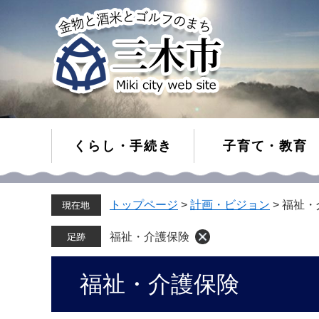
くらし・手続き
子育て・教育
ペ
メ
トップページ
>
計画・ビジョン
>
福祉・
ー
ニ
ジ
ュ
の
ー
福祉・介護保険
先
を
頭
飛
本
福祉・介護保険
で
ば
文
す。
し
て