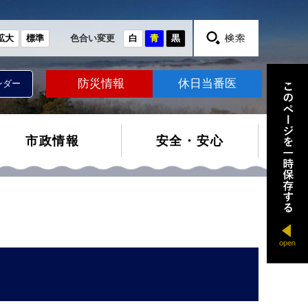
拡大
標準
色合い変更
白
青
黒
防災情報
休日当番医
ンダー
市政情報
安全・安心