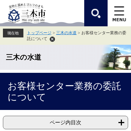
ペ
メ
ー
ニ
ジ
ュ
の
ー
先
を
頭
飛
トップページ
>
三木の水道
>
お客様センター業務の委
で
ば
託について
す。
し
て
本
文
三木の水道
へ
本
お客様センター業務の委託
文
について
ページ内目次