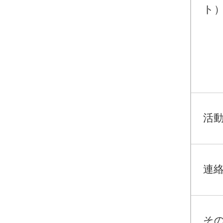
ト）
活動
連
そ