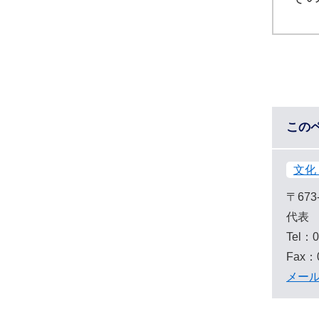
この
文化
〒673
代表
Tel：0
Fax：0
メー