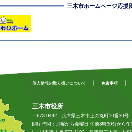
三木市ホームページ応援
個人情報の取り扱いについて
免責事項
三木市役所
〒673-0492 兵庫県三木市上の丸町10番30号 Tel:
開庁時間：月曜から金曜日 午前8時30分から