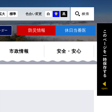
拡大
標準
色合い変更
白
青
黒
防災情報
休日当番医
ンダー
市政情報
安全・安心