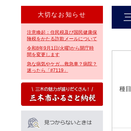
本
文
大切なお知らせ
本
へ
文
注意喚起：住民税及び国民健康保
険税をかたる詐欺メールについて
令和8年9月1日(火曜)から開庁時
間を変更します
急な病気やケガ…救急車？病院？
迷ったら「#7119」
種