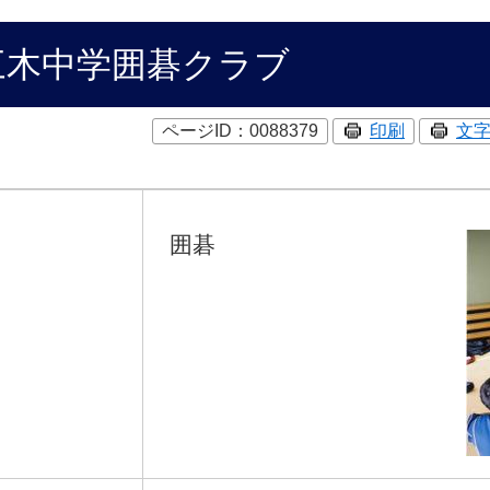
三木中学囲碁クラブ
ページID：0088379
印刷
文
囲碁
目