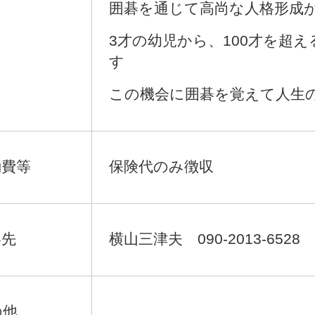
囲碁を通じて高尚な人格形成
​
3才の幼児から、100才を超
す
この機会に囲碁を覚えて人生の
費等​
保険代のみ徴収​
絡先
横山三津夫 090-2013-6528​
の他