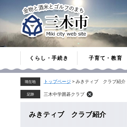
くらし・手続き
子育て・教育
ペ
メ
トップページ
>
みきティブ クラブ紹介
ー
ニ
ジ
ュ
の
ー
三木中学囲碁クラブ
先
を
頭
飛
で
ば
みきティブ クラブ紹介
す。
し
て