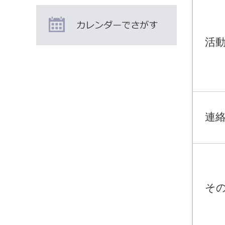
活動
連
そ