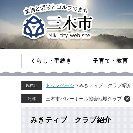
くらし・手続き
子育て・教育
ペ
メ
トップページ
>
みきティブ クラブ紹介
ー
ニ
ジ
ュ
の
ー
三木市バレーボール協会地域クラブ
先
を
頭
飛
で
ば
みきティブ クラブ紹介
す。
し
て