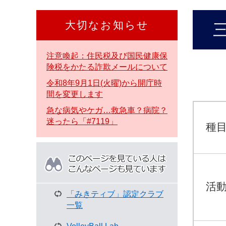
本
文
大切なお知らせ
本
へ
文
注意喚起：住民税及び国民健康保
険税をかたる詐欺メールについて
令和8年9月1日(火曜)から開庁時
間を変更します
急な病気やケガ…救急車？病院？
迷ったら「#7119」
種
こ
の
ペ
ー
活動
ジ
「みきティブ」認定クラブ
を
一覧
見
て