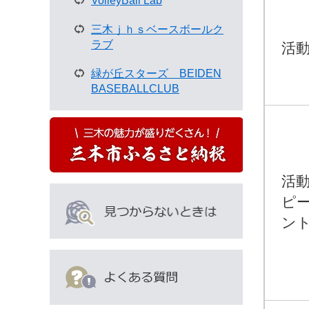
VolleyBall Lab
い
る
三木ｊｈｓベースボールク
人
ラブ
活動
は
こ
緑が丘スターズ BEIDEN
ん
BASEBALLCLUB
な
ペ
ー
ジ
も
見
活
て
い
ピ
ま
ント
す