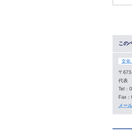
この
文化
〒673
代表
Tel：0
Fax：0
メー