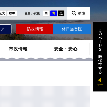
拡大
標準
色合い変更
白
青
黒
防災情報
休日当番医
ンダー
市政情報
安全・安心