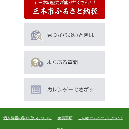
は
こ
ん
な
ペ
ー
ジ
も
見
て
い
ま
す
個人情報の取り扱いについて
免責事項
このホームページについて