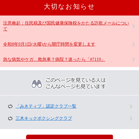
大切なお知らせ
注意喚起：住民税及び国民健康保険税をかたる詐欺メールについ
て
令和8年9月1日(火曜)から開庁時間を変更します
急な病気やケガ…救急車？病院？迷ったら「#7119」
こ
の
ペ
ー
ジ
を
「みきティブ」認定クラブ一覧
見
て
三木キックボクシングクラブ
い
る
人