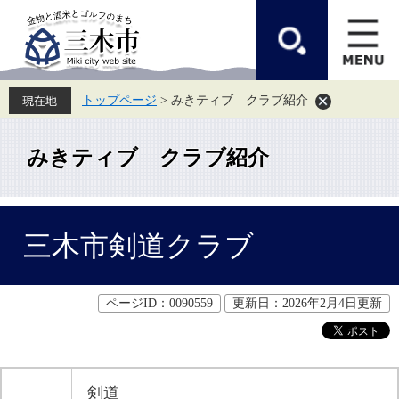
ペ
メ
ー
ニ
ジ
ュ
の
ー
先
を
頭
飛
トップページ
>
みきティブ クラブ紹介
で
ば
す。
し
て
本
みきティブ クラブ紹介
文
へ
本
三木市剣道クラブ
文
ページID：0090559
更新日：2026年2月4日更新
剣道