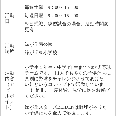
毎週土曜　9：00～15：00​
活動
毎週日曜　9：00～15：00
日​
※公式戦、練習試合の場合、活動時間変
更有​
緑が丘南公園​
活動
場所​
緑が丘東小学校​
小学生１年生～中学3年生までの軟式野球
活動
チームです。【1人でも多くの子供たちに
内容
真剣に野球をチャレンジさせてあげた
（ア
い】というコンセプトで活動していま
ピー
す！ 是非、一度体験、見学に足をお運び
ルポ
ください。
イン
ト）​
緑が丘スターズBEIDENは野球がやりた
い子供たちを全力で応援します。​