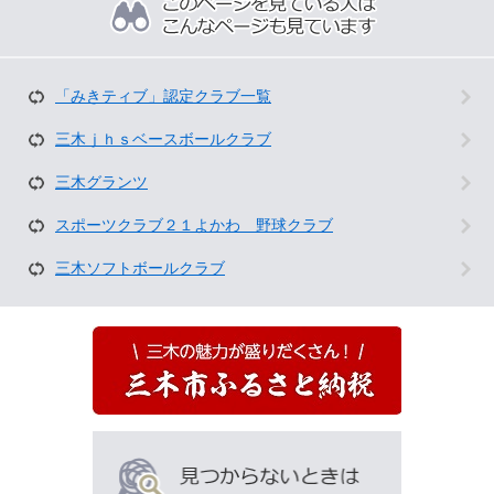
の
ペ
ー
ジ
を
「みきティブ」認定クラブ一覧
見
て
三木ｊｈｓベースボールクラブ
い
三木グランツ
る
人
スポーツクラブ２１よかわ 野球クラブ
は
こ
三木ソフトボールクラブ
ん
な
ペ
ー
ジ
も
見
て
い
ま