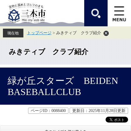
ペ
メ
ー
ニ
ジ
ュ
の
ー
先
を
頭
飛
トップページ
>
みきティブ クラブ紹介
で
ば
す。
し
て
本
みきティブ クラブ紹介
文
へ
本
緑が丘スターズ BEIDEN
文
BASEBALLCLUB
ページID：0088400
更新日：2025年11月28日更新