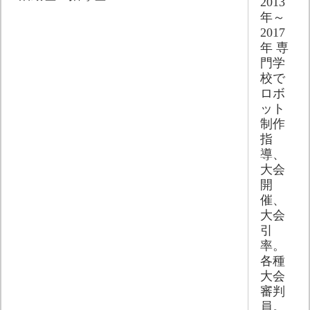
2013
年～
2017
年 専
門学
校で
ロボ
ット
制作
指
導、
大会
開
催、
大会
引
率。
各種
大会
審判
員。