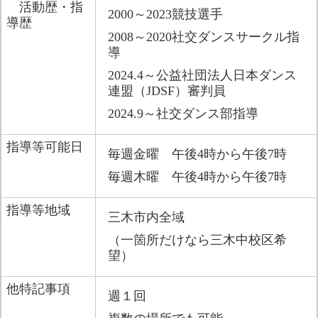
活動歴・指
2000～2023競技選手
導歴
2008～2020社交ダンスサークル指
導
2024.4～公益社団法人日本ダンス
連盟（JDSF）審判員
2024.9～社交ダンス部指導​
指導等可能日
毎週金曜　午後4時から午後7時
毎週木曜　午後4時から午後7時
指導等地域
三木市内全域
（一箇所だけなら三木中校区希
望）
他特記事項
週１回