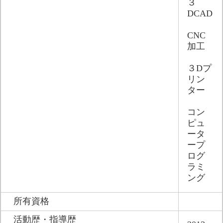
３
DCAD
CNC
加工
３Dプ
リン
ター
コン
ピュ
ータ
ープ
ログ
ラミ
ング
所有資格
活動歴・指導歴