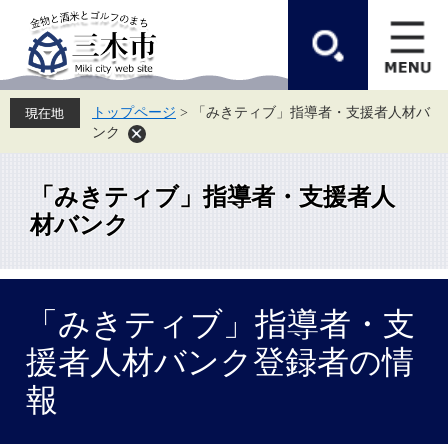
ペ
メ
ー
ニ
ジ
ュ
の
ー
先
を
頭
飛
トップページ
>
「みきティブ」指導者・支援者人材バ
で
ば
ンク
す。
し
て
本
文
「みきティブ」指導者・支援者人
へ
材バンク
本
「みきティブ」指導者・支
文
援者人材バンク登録者の情
報