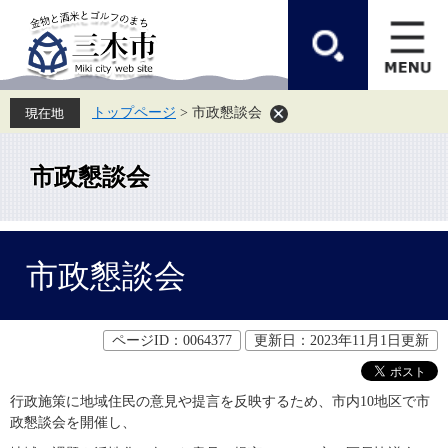
ペ
メ
ー
ニ
ジ
ュ
の
ー
先
を
頭
飛
トップページ
>
市政懇談会
で
ば
す。
し
て
本
市政懇談会
文
へ
本
市政懇談会
文
ページID：0064377
更新日：2023年11月1日更新
行政施策に地域住民の意見や提言を反映するため、市内10地区で市
政懇談会を開催し、