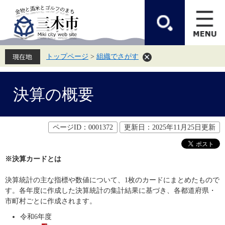
ペ
メ
ー
ニ
ジ
ュ
の
ー
先
を
頭
飛
トップページ
>
組織でさがす
で
ば
す。
し
て
本
本
文
決算の概要
文
へ
ページID：0001372
更新日：2025年11月25日更新
※決算カードとは
決算統計の主な指標や数値について、1枚のカードにまとめたもので
す。各年度に作成した決算統計の集計結果に基づき、各都道府県・
市町村ごとに作成されます。
令和6年度