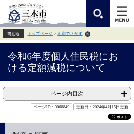
ペ
メ
ー
ニ
ジ
ュ
の
ー
先
を
頭
飛
トップページ
>
組織でさがす
で
ば
す。
し
て
本
本
文
令和6年度個人住民税にお
文
へ
ける定額減税について
ページ内目次
ページID：0068849
更新日：2024年4月15日更新