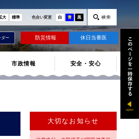
拡大
標準
色合い変更
白
青
黒
防災情報
休日当番医
ンダー
市政情報
安全・安心
大切なお知らせ