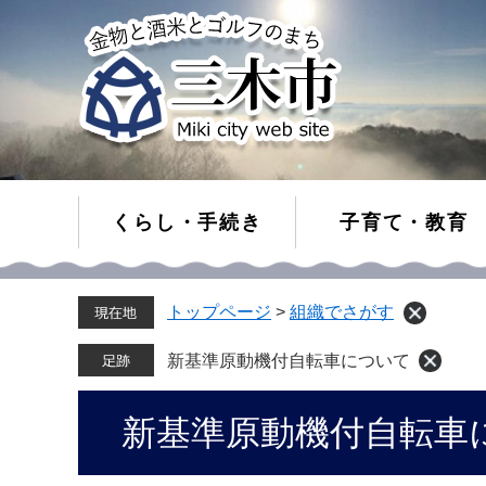
くらし・手続き
子育て・教育
ペ
メ
トップページ
>
組織でさがす
ー
ニ
ジ
ュ
の
ー
新基準原動機付自転車について
先
を
頭
飛
本
新基準原動機付自転車
で
ば
文
す。
し
て