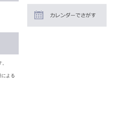
す。
量による