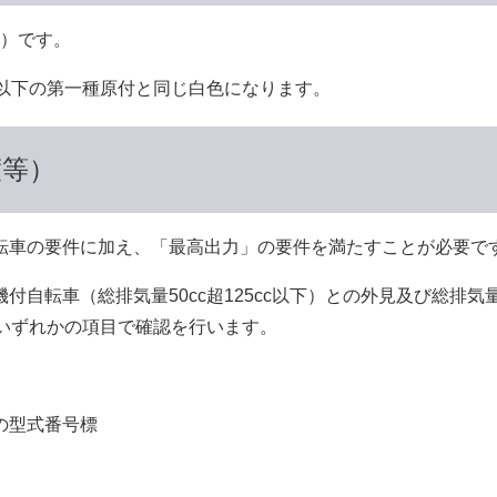
額）です。
c以下の第一種原付と同じ白色になります。
渡等）
車の要件に加え、「最高出力」の要件を満たすことが必要で
自転車（総排気量50cc超125cc以下）との外見及び総排気
いずれかの項目で確認を行います。
の型式番号標