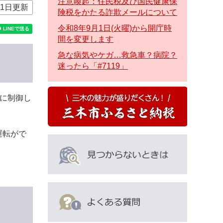
注意喚起：住民税及び国民健康保
月1日更新
険税をかたる詐欺メールについて
令和8年9月1日(火曜)から開庁時
間を変更します
急な病気やケガ…救急車？病院？
迷ったら「#7119」
下に制御し
運転がで