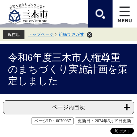
ペ
メ
ー
ニ
ジ
ュ
の
ー
先
を
頭
飛
トップページ
>
組織でさがす
で
ば
す。
し
て
本
本
文
令和6年度三木市人権尊重
文
へ
のまちづくり実施計画を策
定しました
ページ内目次
ページID：0070937
更新日：2024年6月19日更新