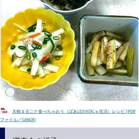
大根まるごと食べちゃおう（ばあばのSDGｓ生活）レシピ [PDF
ファイル／549KB]