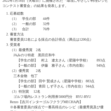
2022年1月18日（火曜日）に開催された「環境にやさしい料理レシピ
コンテスト審査会」の結果を発表します。
応募総数
（1） 学生の部 44件
（2） 一般の部 32件
（3） 合計 76件
審査方法
審査委員12名による採点の合計得点（満点は1200点）
受賞者
（1）最優秀賞 2名
JAみのり特産 黒田庄和牛
【学生の部】 村上 遼太さん（星陽中学校） 893点
【一般の部】 伊藤 雅子さん（市内在勤） 949点
（2）優秀賞 2名
三木金物 包丁
【学生の部】 田中 賢成さん（星陽中学校） 883点
【一般の部】 青田 しず子さん（市内在住） 944点
（3）特別賞 12名
ゴルフ場内レストラン利用券5000円分 RYU-RYU
Rezzo【吉川インターゴルフクラブMECHA内】
※各審査委員の採点で一番高得点のレシピ（最優秀賞及び優