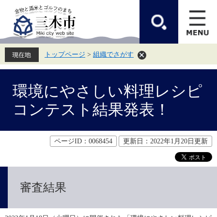
ペ
メ
ー
ニ
ジ
ュ
の
ー
先
を
頭
飛
トップページ
>
組織でさがす
で
ば
す。
し
て
本
本
文
環境にやさしい料理レシピ
文
へ
コンテスト結果発表！
ページID：0068454
更新日：2022年1月20日更新
審査結果