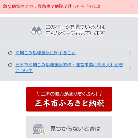
急な病気やケガ…救急車？病院？迷ったら「#7119」
こ
の
ペ
ー
ジ
を
次期ごみ処理施設に関すること
見
て
三木市次期ごみ処理施設整備・運営事業に係る入札公告
い
について
る
人
は
こ
ん
な
ペ
ー
ジ
も
見
て