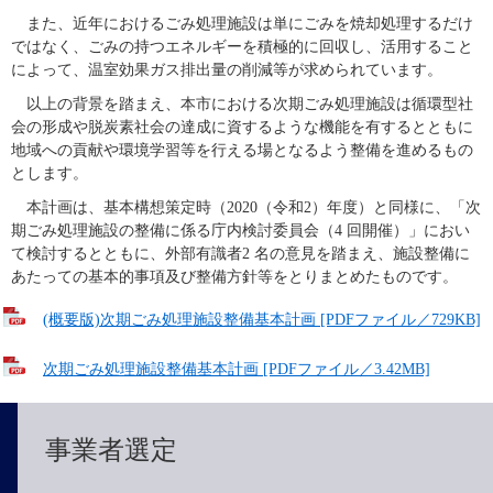
　また、近年におけるごみ処理施設は単にごみを焼却処理するだけ
ではなく、ごみの持つエネルギーを積極的に回収し、活用すること
によって、温室効果ガス排出量の削減等が求められています。
　以上の背景を踏まえ、本市における次期ごみ処理施設は循環型社
会の形成や脱炭素社会の達成に資するような機能を有するとともに
地域への貢献や環境学習等を行える場となるよう整備を進めるもの
とします。
　本計画は、基本構想策定時（2020（令和2）年度）と同様に、「次
期ごみ処理施設の整備に係る庁内検討委員会（4 回開催）」におい
て検討するとともに、外部有識者2 名の意見を踏まえ、施設整備に
あたっての基本的事項及び整備方針等をとりまとめたものです。
(概要版)次期ごみ処理施設整備基本計画 [PDFファイル／729KB]
次期ごみ処理施設整備基本計画 [PDFファイル／3.42MB]
事業者選定