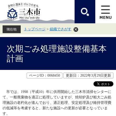
ペ
メ
ー
ニ
ジ
ュ
の
ー
先
を
頭
飛
トップページ
>
組織でさがす
で
ば
す。
し
て
本
本
文
次期ごみ処理施設整備基本
文
へ
計画
ページID：0068450
更新日：2022年3月29日更新
　市では、1998（平成10）年に供用開始した三木市清掃センターに
て、一般廃棄物を適正に処理していますが、焼却炉及び粗大ごみ処
理施設の老朽化が進んでおり、適正処理、安定処理及び維持管理費
の低減等を考慮すると、新たな施設への更新が必要となっていま
す。