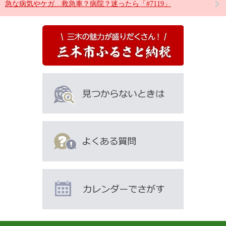
急な病気やケガ…救急車？病院？迷ったら「#7119」