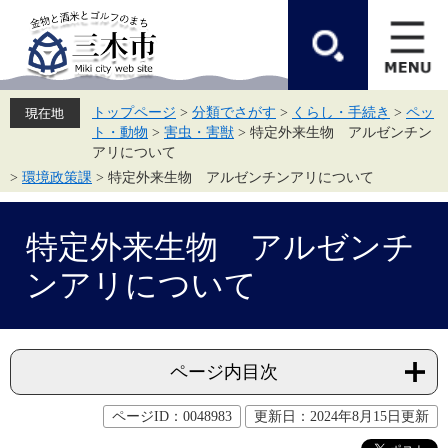
ペ
メ
ー
ニ
ジ
ュ
の
ー
先
を
頭
飛
トップページ
>
分類でさがす
>
くらし・手続き
>
ペッ
で
ば
ト・動物
>
害虫・害獣
>
特定外来生物 アルゼンチン
す。
し
て
アリについて
本
>
環境政策課
>
特定外来生物 アルゼンチンアリについて
文
へ
本
文
特定外来生物 アルゼンチ
ンアリについて
ページ内目次
ページID：0048983
更新日：2024年8月15日更新