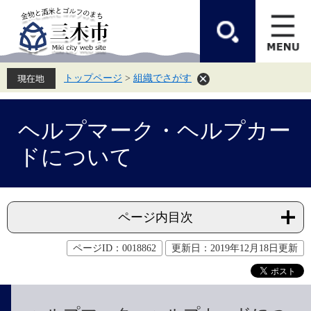
ペ
メ
ー
ニ
ジ
ュ
の
ー
先
を
頭
飛
トップページ
>
組織でさがす
で
ば
す。
し
て
本
本
文
ヘルプマーク・ヘルプカー
文
へ
ドについて
ページ内目次
ページID：0018862
更新日：2019年12月18日更新