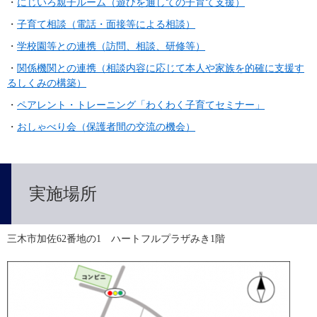
・
にじいろ親子ルーム（遊びを通しての子育て支援）
・
子育て相談（電話・面接等による相談）
・
学校園等との連携（訪問、相談、研修等）
・
関係機関との連携（相談内容に応じて本人や家族を的確に支援す
るしくみの構築）
・
ペアレント・トレーニング「わくわく子育てセミナー」
・
おしゃべり会（保護者間の交流の機会）
実施場所
三木市加佐62番地の1　ハートフルプラザみき1階