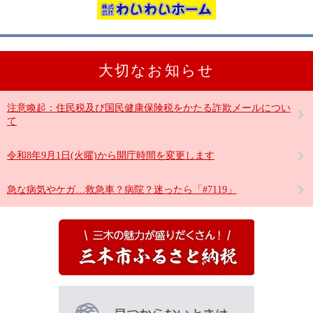
大切なお知らせ
注意喚起：住民税及び国民健康保険税をかたる詐欺メールについ
て
令和8年9月1日(火曜)から開庁時間を変更します
急な病気やケガ…救急車？病院？迷ったら「#7119」