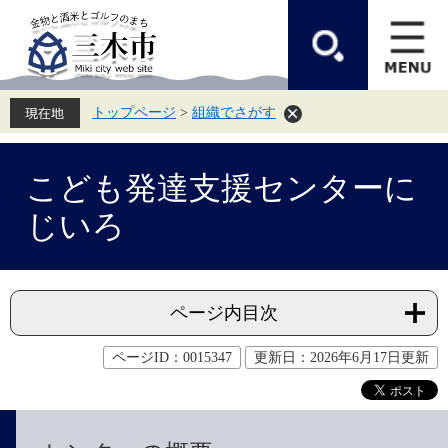
ペ
メ
ー
ニ
ジ
ュ
の
ー
先
を
頭
飛
トップページ
>
組織でさがす
で
ば
す。
し
て
本
本
文
こども発達支援センターに
文
へ
じいろ
ページ内目次
ページID：0015347
更新日：2026年6月17日更新