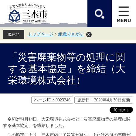
ペ
メ
ー
ニ
ジ
ュ
の
ー
先
を
頭
飛
トップページ
>
組織でさがす
で
ば
す。
し
て
本
本
文
「災害廃棄物等の処理に関
文
へ
する基本協定」を締結（大
栄環境株式会社）
ページID：0023246
更新日：2020年4月30日更新
　令和2年4月14日、大栄環境株式会社と「災害廃棄物等の処理に関
する基本協定」を締結しました。
　この協定により、三木市内にて災害が発生、または不測の事態が