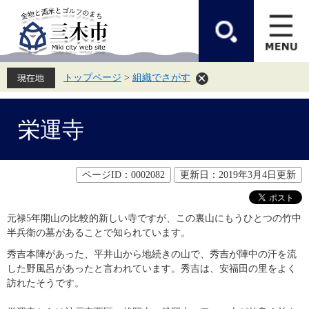
ペ
メ
ー
ニ
ジ
ュ
の
ー
先
を
頭
飛
トップページ
>
組織でさがす
で
ば
す。
し
て
本
本
文
栄運寺
文
へ
ページID：0002082
更新日：2019年3月4日更新
元禄5年開山の比較的新しい寺ですが、この裏山にもうひとつの竹中
半兵衛の墓があることで知られています。
秀吉本陣があった、平井山から地続きの山で、秀吉が陣中の汗を流
した野風呂があったと言われています。秀吉は、安福田の里をよく
訪れたそうです。