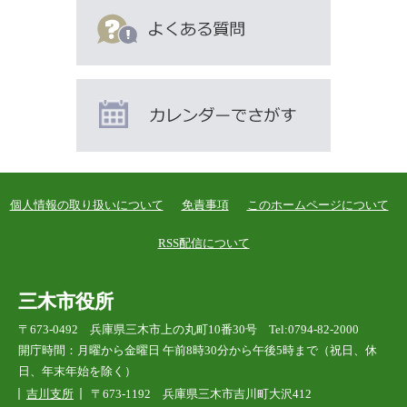
見
て
い
ま
す
個人情報の取り扱いについて
免責事項
このホームページについて
RSS配信について
三木市役所
〒673-0492 兵庫県三木市上の丸町10番30号 Tel:0794-82-2000
開庁時間：月曜から金曜日 午前8時30分から午後5時まで（祝日、休
日、年末年始を除く）
吉川支所
〒673-1192 兵庫県三木市吉川町大沢412