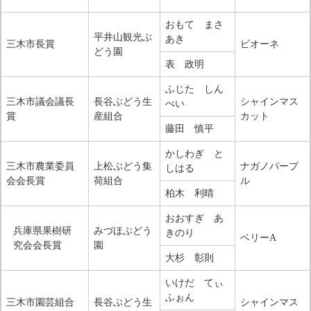
おもて まさ
平井山観光ぶ
あき
三木市長賞
ピオーネ
どう園
表 政明
ふじた しん
三木市議会議長
長谷ぶどう生
シャインマス
ぺい
賞
産組合
カット
藤田 慎平
かしわぎ と
三木市農業委員
上松ぶどう集
ナガノパープ
しはる
会会長賞
荷組合
ル
柏木 利晴
おおすぎ あ
兵庫県果樹研
みづほぶどう
きのり
ベリーA
究会会長賞
園
大杉 彰則
いけだ てぃ
ふぉん
三木市園芸組合
長谷ぶどう生
シャインマス