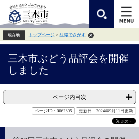
ペ
メ
ー
ニ
ジ
ュ
の
ー
先
を
頭
飛
トップページ
>
組織でさがす
で
ば
す。
し
て
本
本
文
三木市ぶどう品評会を開催
文
へ
しました
ページ内目次
ページID：0062305
更新日：2024年9月11日更新