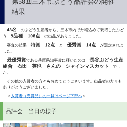
第58回三木市ぶどう品評会の開催
結果
45名
　のぶどう生産者から、三木市内で丹精込めて栽培したぶど
9品種　108点
う　
　の出品がありました。
特賞　12点
優秀賞　14点
　審査の結果　
　と　
　が選定されま
した。
最優秀賞
長谷ぶどう生産
である兵庫県知事賞に輝いたのは　
組合　石田　英也　さんの　シャインマスカット
　でし
た。
　その他の入賞者の方々もおめでとうございます。出品者の方々も
ありがとうございました。
＜
入賞者（受賞品）の一覧はページ下部へ
＞
品評会 当日の様子