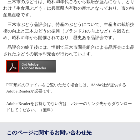
　三木市のぶどうは、昭和40年代ごろから栽培が盛んになり、とり
わけ「生食用ぶどう」は兵庫県内有数の産地となっており、市の特
産農産物です。​
　三木市ぶどう品評会は、特産のぶどうについて、生産者の栽培技
術の向上と三木ぶどうの振興（ブランド力の向上など）を図るた
め、昭和41年から開催されており、歴史ある品評会です。
　品評会の終了後には、恒例で三木市園芸組合による品評会に出品
されたぶどうの展示即売会が行われています。
PDF形式のファイルをご覧いただく場合には、Adobe社が提供する
Adobe Readerが必要です。
Adobe Readerをお持ちでない方は、バナーのリンク先からダウンロー
ドしてください。（無料）
このページに関するお問い合わせ先