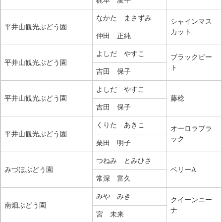
梶本 凌平
なかた まさずみ
シャインマス
平井山観光ぶどう園
カット
仲田 正純
よしだ やすこ
ブラックビー
平井山観光ぶどう園
ト
吉田 保子
よしだ やすこ
平井山観光ぶどう園
藤稔
吉田 保子
くりた あきこ
オーロラブラ
平井山観光ぶどう園
ック
栗田 明子
つねみ とみひさ
みづほぶどう園
ベリーA
常深 富久
みや みき
クイーンニー
南畑ぶどう園
ナ
宮 未来