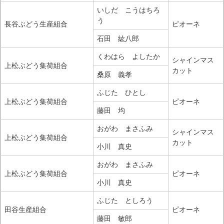
いしだ こうはちろ
う
長谷ぶどう生産組合
ピオーネ
石田 紘八郎
くわはら よしたか
シャインマス
上松ぶどう集荷組合
カット
桑原 義孝
ふじた ひとし
上松ぶどう集荷組合
ピオーネ
藤田 均
おがわ まさふみ
シャインマス
上松ぶどう集荷組合
カット
小川 真史
おがわ まさふみ
上松ぶどう集荷組合
ピオーネ
小川 真史
ふじた としろう
田谷生産組合
ピオーネ
藤田 敏郎