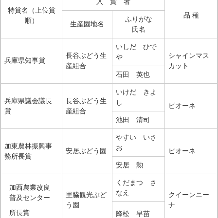
入 賞 者
特賞名（上位賞
品 種
ふりがな
順）
生産園地名
氏名
いしだ ひで
長谷ぶどう生
シャインマス
や
兵庫県知事賞
産組合
カット
石田 英也
いけだ きよ
兵庫県議会議長
長谷ぶどう生
し
ピオーネ
賞
産組合
池田 清司
やすい いさ
加東農林振興事
お
安居ぶどう園
ピオーネ
務所長賞
安居 勲
くだまつ さ
加西農業改良
なえ
里脇観光ぶど
クイーンニー
普及センター
う園
ナ
所長賞
降松 早苗