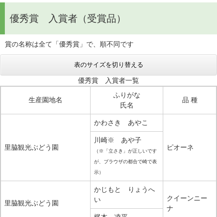
優秀賞 入賞者（受賞品）
賞の名称は全て「優秀賞」で、順不同です
表のサイズを切り替える
優秀賞 入賞者一覧
ふりがな
生産園地名
品 種
氏名
かわさき あやこ
川崎※ あや子
里脇観光ぶどう園
ピオーネ
（※「立さき」が正しいです
が、ブラウザの都合で崎で表
示）
かじもと りょうへ
クイーンニー
い
里脇観光ぶどう園
ナ