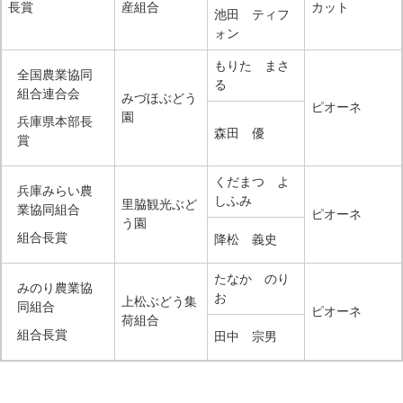
長賞
産組合
カット
池田 ティフ
ォン
もりた まさ
全国農業協同
る
組合連合会
みづほぶどう
ピオーネ
園
兵庫県本部長
森田 優
賞
くだまつ よ
兵庫みらい農
しふみ
里脇観光ぶど
業協同組合
ピオーネ
う園
組合長賞
降松 義史
たなか のり
みのり農業協
お
上松ぶどう集
同組合
ピオーネ
荷組合
組合長賞
田中 宗男