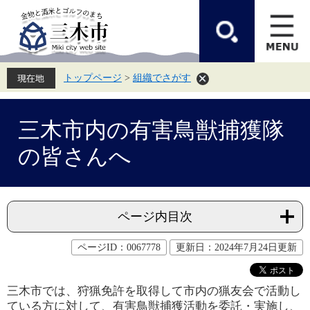
ペ
メ
ー
ニ
ジ
ュ
の
ー
先
を
頭
飛
トップページ
>
組織でさがす
で
ば
す。
し
て
本
本
文
三木市内の有害鳥獣捕獲隊
文
へ
の皆さんへ
ページ内目次
ページID：0067778
更新日：2024年7月24日更新
三木市では、狩猟免許を取得して市内の猟友会で活動し
ている方に対して、有害鳥獣捕獲活動を委託・実施し、