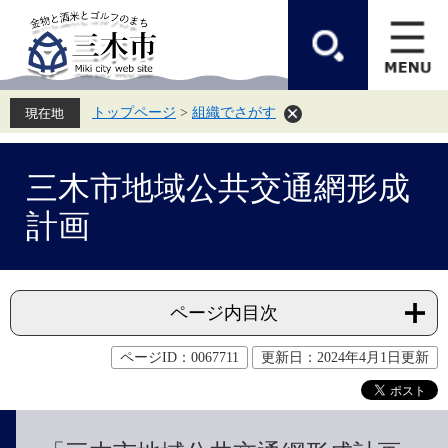
ペ
メ
ー
ニ
ジ
ュ
の
ー
先
を
頭
飛
トップページ
>
組織でさがす
で
ば
す。
し
て
本
本
文
三木市地域公共交通網形成
文
へ
計画
ページ内目次
ページID：0067711
更新日：2024年4月1日更新