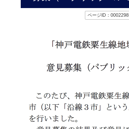
本
文
へ
ページID：0002298