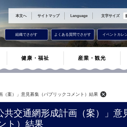
本文へ
サイトマップ
Language
文字サイズ
組織でさがす
よくある質問でさがす
イベントカレ
健康・福祉
産業・観光
画（案）」意見募集（パブリックコメント）結果
公共交通網形成計画（案）」意
ント）結果