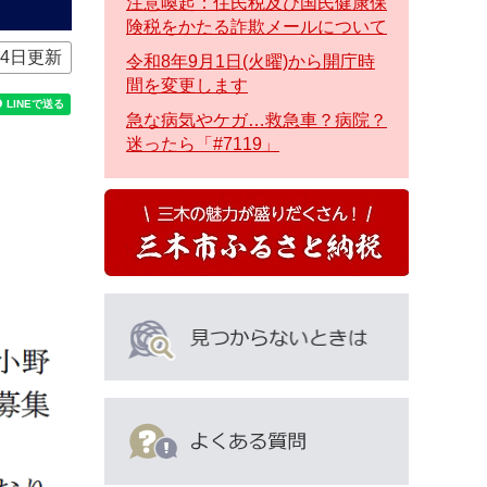
注意喚起：住民税及び国民健康保
険税をかたる詐欺メールについて
月4日更新
令和8年9月1日(火曜)から開庁時
間を変更します
急な病気やケガ…救急車？病院？
迷ったら「#7119」