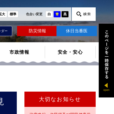
拡大
標準
色合い変更
白
青
黒
防災情報
休日当番医
ンダー
市政情報
安全・安心
大切なお知らせ
見