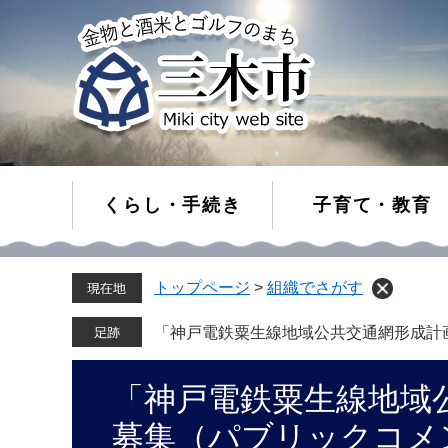
くらし・手続き
子育て・教育
ペ
メ
トップページ
>
組織でさがす
ー
ニ
ジ
ュ
の
ー
「神戸電鉄粟生線地域公共交通網形成計
先
を
頭
飛
本
「神戸電鉄粟生線地域
で
ば
文
す。
し
募集（パブリックコメ
て