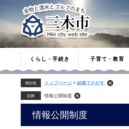
くらし・手続き
子育て・教育
ペ
メ
トップページ
>
組織でさがす
ー
ニ
ジ
ュ
の
ー
情報公開制度
先
を
頭
飛
本
情報公開制度
で
ば
文
す。
し
て