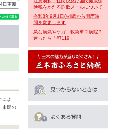
注意喚起：住民税及び国民健康保
24日更新
険税をかたる詐欺メールについて
令和8年9月1日(火曜)から開庁時
間を変更します
急な病気やケガ…救急車？病院？
迷ったら「#7119」
とによ
、市民の