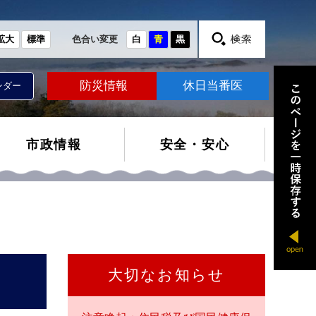
拡大
標準
色合い変更
白
青
黒
防災情報
休日当番医
ンダー
市政情報
安全・安心
大切なお知らせ