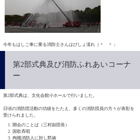
今年もはしご車に乗る消防士さんはびしょ濡れ（＾　＾；
第2部式典及び消防ふれあいコーナ
ー
第2部式典は、文化会館小ホールで行いました。
日頃の消防団活動の功績をたたえ、多くの消防団員の方々が表彰を
受けられました。
開会のことば（三村副団長）
国歌斉唱
殉職消防人に対し黙祷