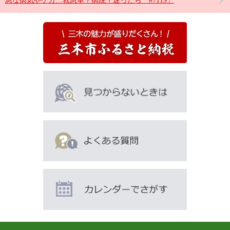
急な病気やケガ…救急車？病院？迷ったら「#7119」