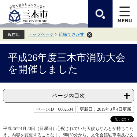
ペ
メ
ー
ニ
ジ
ュ
の
ー
先
を
頭
飛
トップページ
>
組織でさがす
で
ば
す。
し
て
本
本
文
平成26年度三木市消防大会
文
へ
を開催しました
ページ内目次
ページID：0002534
更新日：2019年3月4日更新
平成26年4月20日（日曜日）心配されていた天候もなんとか持ちこた
え、内容を変更することなく、9時30分から、文化会館駐車場及び文