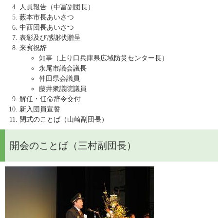
人員報告（中冨副団長）
藪本市長あいさつ
中西団長あいさつ
表彰及び感謝状贈呈
来賓祝辞
知事（上り口兵庫県広域防災センター長）
永尾市議会議長
仲田県会議員
藤井衆議院議員
解任・任命辞令交付
新入団員宣誓
閉式のことば（山崎副団長）
開会のことば（三村副団長）