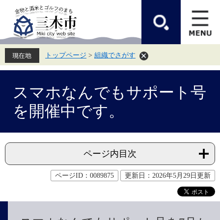
ペ
メ
ー
ニ
ジ
ュ
の
ー
先
を
頭
飛
トップページ
>
組織でさがす
で
ば
す。
し
て
本
本
文
スマホなんでもサポート号
文
へ
を開催中です。
ページ内目次
ページID：0089875
更新日：2026年5月29日更新