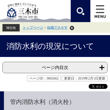
ペ
メ
ー
ニ
ジ
ュ
の
ー
先
を
頭
飛
トップページ
>
組織でさがす
で
ば
す。
し
て
本
本
文
消防水利の現況について
文
へ
ページ内目次
ページID：0002662
更新日：2019年2月1日更新
管内消防水利（消火栓）