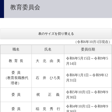
教育委員会
表のサイズを切り替える
（令和6年10月1日現在）
職名
氏名
委員任期
令和6年5月15日～令和9年5
教 育 長
大 北 由 美
月14日
委 員
令和6年1月1日～令和9年12
（教育長職務代
石 井 ひろ美
月31日
理者）
令和5年10月1日～令和9年9
委 員
梶 正 義
月30日
令和4年10月1日～令和8年9
委 員
稲 見 秀 行
月30日