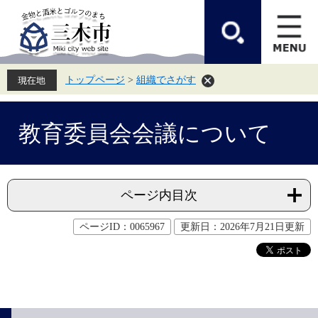
ペ
メ
ー
ニ
ジ
ュ
の
ー
先
を
頭
飛
トップページ
>
組織でさがす
で
ば
す。
し
て
本
本
文
教育委員会会議について
文
へ
ページ内目次
ページID：0065967
更新日：2026年7月21日更新