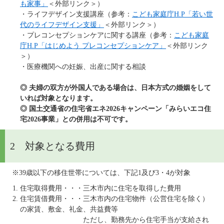
も家事」
＜外部リンク＞
）
・ライフデザイン支援講座（参考：
こども家庭庁H.P「若い世
代のライフデザイン支援」
＜外部リンク＞
）
・プレコンセプションケアに関する講座（参考：
こども家庭
庁H.P「はじめよう プレコンセプションケア」
＜外部リンク
＞
）
・医療機関への妊娠、出産に関する相談
◎ 夫婦の双方が外国人である場合は、日本方式の婚姻をして
いれば対象となります。
◎ 国土交通省の住宅省エネ2026キャンペーン「みらいエコ住
宅2026事業」との併用は​不可です。
2 対象となる費用
　※39歳以下の移住世帯については、下記1及び3・4が対象
住宅取得費用・・・三木市内に住宅を取得した費用
住宅賃借費用・・・三木市内の住宅物件（公営住宅を除く）
の家賃、敷金、礼金、共益費等
ただし、勤務先から住宅手当が支給され