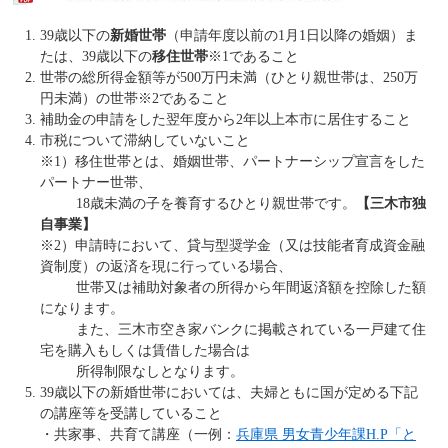
39歳以下の
新婚世帯
（申請年度以前の1月1日以降の婚姻）ま
たは、39歳以下の
移住世帯
※1であること
世帯の総所得金額等が500万円未満（ひとり親世帯は、250万
円未満）の世帯※2であること
補助金の申請をした翌年度から2年以上本市に居住すること
市税について滞納していないこと
※1）移住世帯とは、婚姻世帯、パートナーシップ宣言をした
パートナー世帯、
18歳未満の子を養育するひとり親世帯です。
【三木市独
自事業】
※2）申請時において、貸与型奨学金（又は技能者育成資金融
資制度）の返済を現に行っている場合、
世帯又は補助対象者の所得から年間返済額を控除した額
になります。
また、三木市空き家バンクに掲載されている一戸建て住
宅を購入もしくは賃借した場合は
所得制限なしとなります。
39歳以下の新婚世帯においては、夫婦ともに国が定める下記
の講座等を受講していること
・共家事、共育て講座（一例：
兵庫県 男女青少年課H.P「と