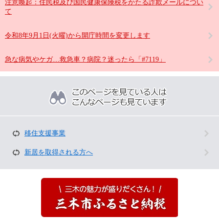
注意喚起：住民税及び国民健康保険税をかたる詐欺メールについ
て
令和8年9月1日(火曜)から開庁時間を変更します
急な病気やケガ…救急車？病院？迷ったら「#7119」
こ
の
ペ
ー
ジ
を
移住支援事業
見
て
新居を取得される方へ
い
る
人
は
こ
ん
な