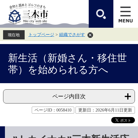
ペ
メ
ー
ニ
ジ
ュ
の
ー
先
を
頭
飛
トップページ
>
組織でさがす
で
ば
す。
し
て
本
本
文
新生活（新婚さん・移住世
文
へ
帯）を始められる方へ
ページ内目次
ページID：0058410
更新日：2026年6月11日更新