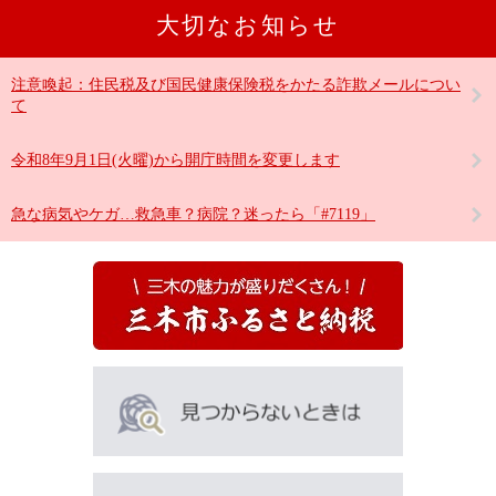
大切なお知らせ
注意喚起：住民税及び国民健康保険税をかたる詐欺メールについ
て
令和8年9月1日(火曜)から開庁時間を変更します
急な病気やケガ…救急車？病院？迷ったら「#7119」