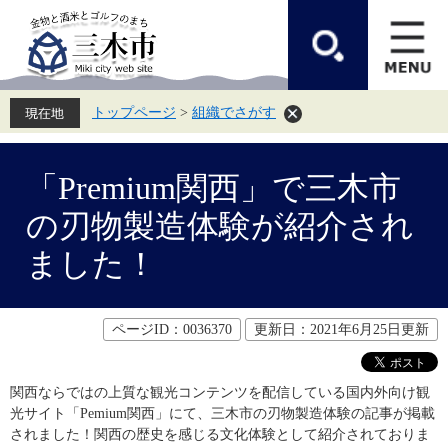
ペ
メ
ー
ニ
ジ
ュ
の
ー
先
を
頭
飛
トップページ
>
組織でさがす
で
ば
す。
し
て
本
本
文
「Premium関西」で三木市
文
へ
の刃物製造体験が紹介され
ました！
ページID：0036370
更新日：2021年6月25日更新
関西ならではの上質な観光コンテンツを配信している国内外向け観
光サイト「Pemium関西」にて、三木市の刃物製造体験の記事が掲載
されました！関西の歴史を感じる文化体験として紹介されておりま