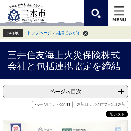
ペ
メ
ー
ニ
ジ
ュ
の
ー
先
を
頭
飛
トップページ
>
組織でさがす
で
ば
す。
し
て
本
本
文
三井住友海上火災保険株式
文
へ
会社と包括連携協定を締結
ページ内目次
ページID：0066188
更新日：2024年2月5日更新