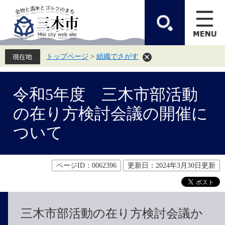
ペ
メ
ー
ニ
ジ
ュ
の
ー
先
を
頭
飛
トップページ
>
組織でさがす
で
ば
す。
し
て
本
本
文
令和5年度 三木市部活動
文
へ
の在り方検討会議の開催に
ついて
ページID：0062396
更新日：2024年3月30日更新
三木市部活動の在り方検討会議か