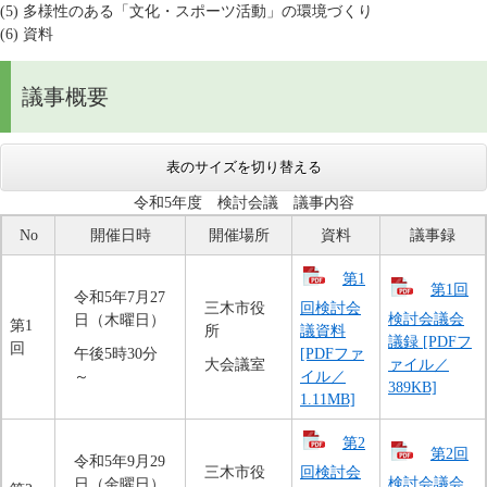
(5) 多様性のある「文化・スポーツ活動」の環境づくり
(6) 資料
議事概要
表のサイズを切り替える
令和5年度 検討会議 議事内容
No
開催日時
開催場所
資料
議事録
第1
第1回
令和5年7月27
三木市役
回検討会
検討会議会
日（木曜日）
第1
所
議資料
議録 [PDFフ
回
午後5時30分
[PDFファ
大会議室
ァイル／
～
イル／
389KB]
1.11MB]
第2
第2回
令和5年9月29
三木市役
回検討会
検討会議会
日（金曜日）