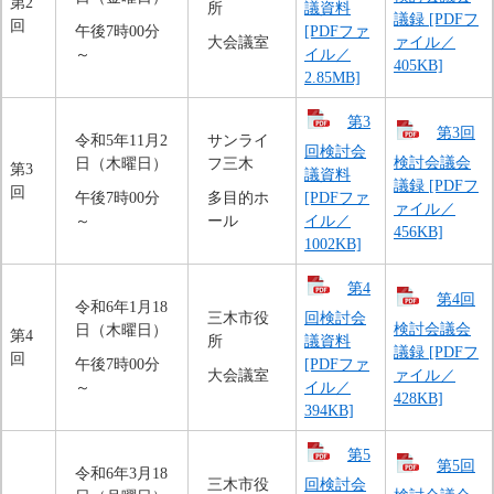
第2
所
議資料
議録 [PDFフ
回
午後7時00分
[PDFファ
大会議室
ァイル／
～
イル／
405KB]
2.85MB]
第3
第3回
令和5年11月2
サンライ
回検討会
検討会議会
日（木曜日）
フ三木
第3
議資料
議録 [PDFフ
回
午後7時00分
多目的ホ
[PDFファ
ァイル／
～
ール
イル／
456KB]
1002KB]
第4
第4回
令和6年1月18
三木市役
回検討会
検討会議会
日（木曜日）
第4
所
議資料
議録 [PDFフ
回
午後7時00分
[PDFファ
大会議室
ァイル／
～
イル／
428KB]
394KB]
第5
第5回
令和6年3月18
三木市役
回検討会