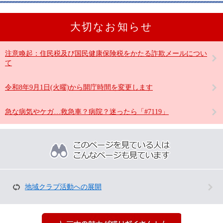
大切なお知らせ
注意喚起：住民税及び国民健康保険税をかたる詐欺メールについ
て
令和8年9月1日(火曜)から開庁時間を変更します
急な病気やケガ…救急車？病院？迷ったら「#7119」
こ
の
ペ
ー
ジ
を
地域クラブ活動への展開
見
て
い
る