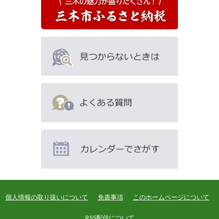
人
は
こ
ん
な
ペ
ー
ジ
も
見
て
い
ま
す
個人情報の取り扱いについて
免責事項
このホームページについて
RSS配信について