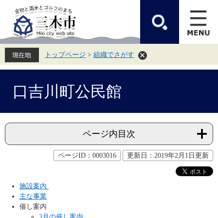
ペ
メ
ー
ニ
ジ
ュ
の
ー
先
を
頭
飛
トップページ
>
組織でさがす
で
ば
す。
し
て
本
本
文
口吉川町公民館
文
へ
ページ内目次
ページID：0003016
更新日：2019年2月1日更新
施設案内
主な事業
催し案内
3月の催し案内