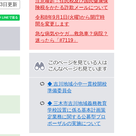
注意喚起：住民税及び国民健康保
月3日更新
険税をかたる詐欺メールについて
令和8年9月1日(火曜)から開庁時
間を変更します
急な病気やケガ…救急車？病院？
迷ったら「#7119」
こ
の
ペ
ー
ジ
◆ 吉川地域小中一貫校開校
を
準備委員会
見
て
◆ 三木市吉川地域義務教育
い
学校設置に係る基本計画策
る
定業務に関する公募型プロ
人
ポーザルの実施について
は