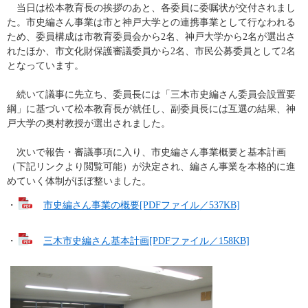
　当日は松本教育長の挨拶のあと、各委員に委嘱状が交付されまし
た。市史編さん事業は市と神戸大学との連携事業として行なわれる
ため、委員構成は市教育委員会から2名、神戸大学から2名が選出さ
れたほか、市文化財保護審議委員から2名、市民公募委員として2名
となっています。
　続いて議事に先立ち、委員長には「三木市史編さん委員会設置要
綱」に基づいて松本教育長が就任し、副委員長には互選の結果、神
戸大学の奥村教授が選出されました。
　次いで報告・審議事項に入り、市史編さん事業概要と基本計画
（下記リンクより閲覧可能）が決定され、編さん事業を本格的に進
めていく体制がほぼ整いました。
・
市史編さん事業の概要[PDFファイル／537KB]
・
三木市史編さん基本計画[PDFファイル／158KB]