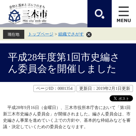
ペ
メ
ー
ニ
ジ
ュ
の
ー
先
を
頭
飛
トップページ
>
組織でさがす
で
ば
す。
し
て
本
本
文
平成28年度第1回市史編さ
文
へ
ん委員会を開催しました
ページID：0001354
更新日：2019年2月1日更新
　平成28年9月16日（金曜日）、三木市役所本庁舎において「第1回
新三木市史編さん委員会」が開催されました。編さん委員会は、市
史編さん事業を進めていく上での方針や、基本的な枠組みなどを審
議・決定していくための委員会となります。