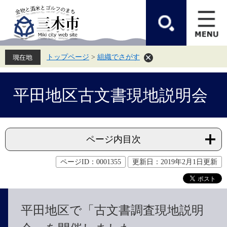
ペ
メ
ー
ニ
ジ
ュ
の
ー
先
を
頭
飛
トップページ
>
組織でさがす
で
ば
す。
し
て
本
本
文
平田地区古文書現地説明会
文
へ
ページ内目次
ページID：0001355
更新日：2019年2月1日更新
平田地区で「古文書調査現地説明