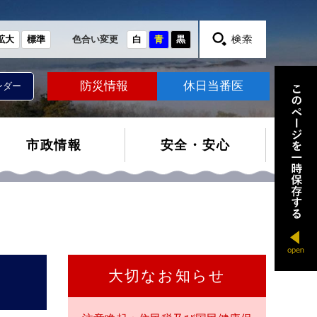
拡大
標準
色合い変更
白
青
黒
防災情報
休日当番医
ンダー
市政情報
安全・安心
大切なお知らせ