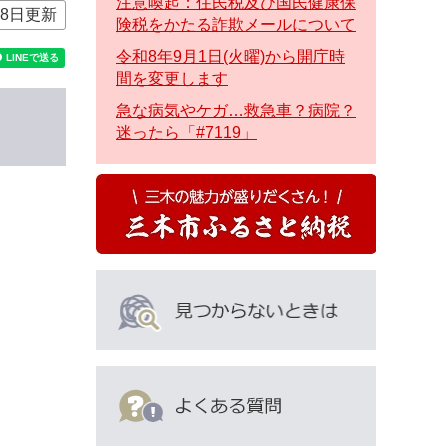
注意喚起：住民税及び国民健康保
28日更新
険税をかたる詐欺メールについて
令和8年9月1日(火曜)から開庁時
間を変更します
急な病気やケガ…救急車？病院？
迷ったら「#7119」