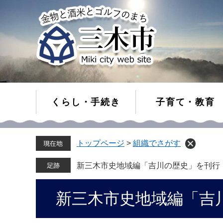
くらし・手続き
子育て・教育
ペ
メ
トップページ
>
組織でさがす
ー
ニ
ジ
ュ
の
ー
新三木市史地域編「吉川の歴史」を刊行
先
を
頭
飛
本
新三木市史地域編「吉
で
ば
文
す。
し
て