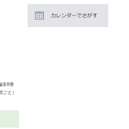
編全8巻
館ごと）