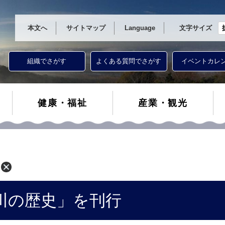
本文へ
サイトマップ
Language
文字サイズ
組織でさがす
よくある質問でさがす
イベントカレ
健康・福祉
産業・観光
川の歴史」を刊行